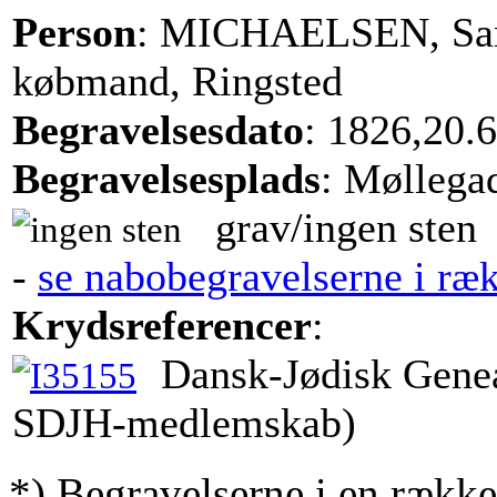
Person
: MICHAELSEN, Sa
købmand, Ringsted
Begravelsesdato
: 1826,20.6
Begravelsesplads
: Møllega
grav/ingen sten
-
se nabobegravelserne i ræ
Krydsreferencer
:
Dansk-Jødisk Genea
SDJH-medlemskab)
*) Begravelserne i en række