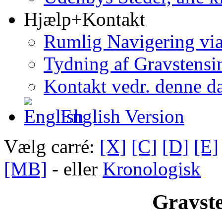
Hjælp+Kontakt
Rumlig Navigering vi
Tydning af Gravstensin
Kontakt vedr. denne d
English Version
Vælg carré:
[X]
[C]
[D]
[E]
[MB]
- eller
Kronologisk
Gravste