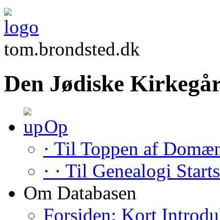
tom.brondsted.dk
Den Jødiske Kirkegår
Op
· Til Toppen af Domæ
· · Til Genealogi Start
Om Databasen
Forsiden: Kort Introdu