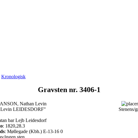
r
Kronologisk
Gravsten nr. 3406-1
ANSON, Nathan Levin
an Levin LEIDESDORF"
Stenens/g
atan bar Lejb Leidesdorf
to
: 1820,28.3
ads
: Møllegade (Kbh.) E-13-16 0
v/ingen sten