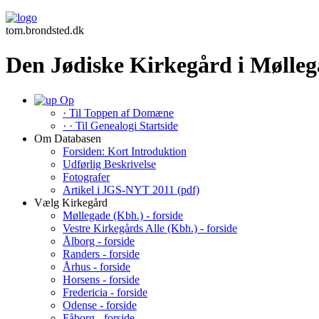
tom.brondsted.dk
Den Jødiske Kirkegård i Mølleg
Op
· Til Toppen af Domæne
· · Til Genealogi Startside
Om Databasen
Forsiden: Kort Introduktion
Udførlig Beskrivelse
Fotografer
Artikel i JGS-NYT 2011 (pdf)
Vælg Kirkegård
Møllegade (Kbh.) - forside
Vestre Kirkegårds Alle (Kbh.) - forside
Ålborg - forside
Randers - forside
Århus - forside
Horsens - forside
Fredericia - forside
Odense - forside
Fåborg - forside