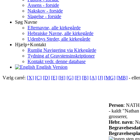
Assens - forside
Nakskov - forside
Slagelse - forside
Søg Navne
Efternavne, alle kirkegårde
Hebraiske Navne, alle kirkegårde
Udenbys Steder, alle kirkegårde
Hjælp+Kontakt
Rumlig Navigering via Kirkegårde
Tydning af Gravstensinskriptioner
Kontakt vedr. denne database
English Version
Vælg carré:
[X]
[C]
[D]
[E]
[H]
[G]
[F]
[B]
[A]
[J]
[MG]
[MB]
- elle
Person
: NATH
- kaldt "Nath
grosserer,
Hebr. navn
: N
Begravelsesda
Begravelsespl
gra