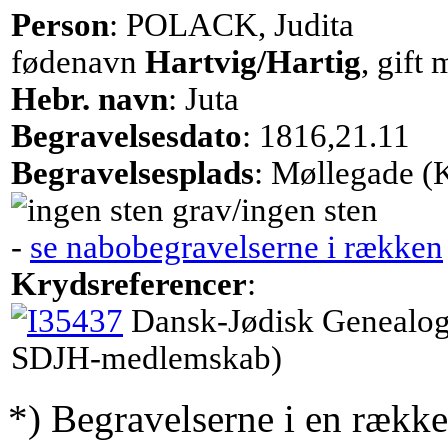
Person
: POLACK, Judita
fødenavn
Hartvig/Hartig
, gif
Hebr. navn
: Juta
Begravelsesdato
: 1816,21.11
Begravelsesplads
: Møllegade (
grav/ingen sten
-
se nabobegravelserne i rækken
Krydsreferencer
:
Dansk-Jødisk Genealog
SDJH-medlemskab)
*) Begravelserne i en række