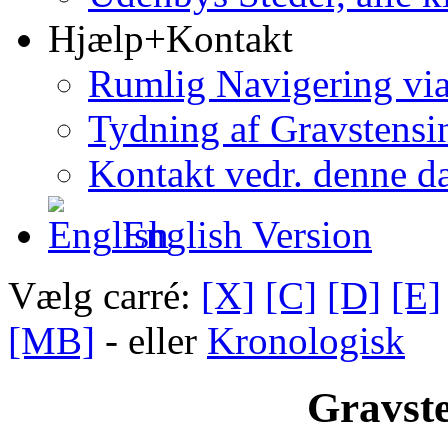
Hjælp+Kontakt
Rumlig Navigering vi
Tydning af Gravstensin
Kontakt vedr. denne d
English Version
Vælg carré:
[X]
[C]
[D]
[E]
[MB]
- eller
Kronologisk
Gravste