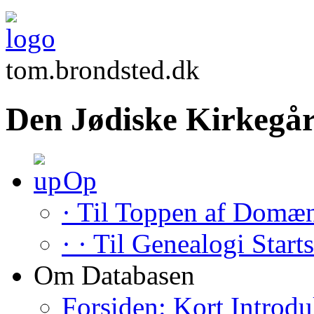
tom.brondsted.dk
Den Jødiske Kirkegår
Op
· Til Toppen af Domæ
· · Til Genealogi Start
Om Databasen
Forsiden: Kort Introdu