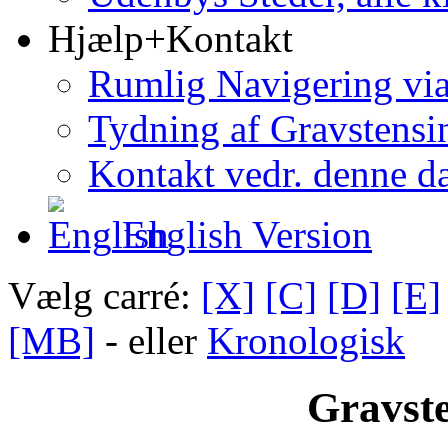
Hjælp+Kontakt
Rumlig Navigering vi
Tydning af Gravstensin
Kontakt vedr. denne d
English Version
Vælg carré:
[X]
[C]
[D]
[E]
[MB]
- eller
Kronologisk
Gravste