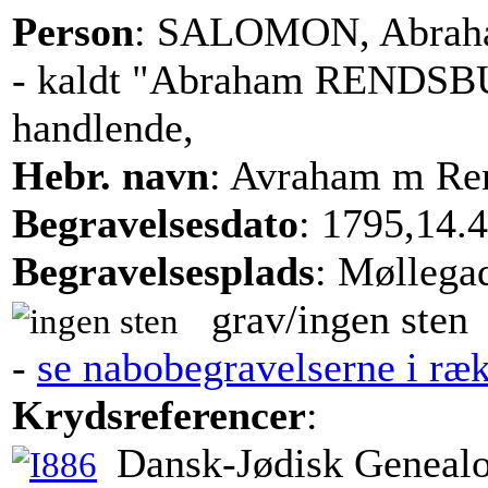
Person
: SALOMON, Abra
- kaldt "Abraham RENDS
handlende,
Hebr. navn
: Avraham m Re
Begravelsesdato
: 1795,14.4
Begravelsesplads
: Møllega
grav/ingen sten
-
se nabobegravelserne i ræ
Krydsreferencer
:
Dansk-Jødisk Genealo