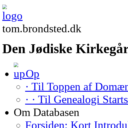
tom.brondsted.dk
Den Jødiske Kirkegår
Op
· Til Toppen af Domæ
· · Til Genealogi Start
Om Databasen
Forsiden: Kort Introdu