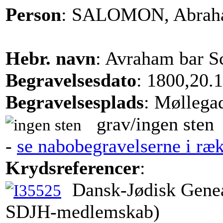
Person
: SALOMON, Abra
Hebr. navn
: Avraham bar 
Begravelsesdato
: 1800,20.
Begravelsesplads
: Møllega
grav/ingen sten
-
se nabobegravelserne i ræ
Krydsreferencer
:
Dansk-Jødisk Genea
SDJH-medlemskab)