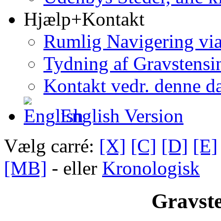
Hjælp+Kontakt
Rumlig Navigering vi
Tydning af Gravstensin
Kontakt vedr. denne d
English Version
Vælg carré:
[X]
[C]
[D]
[E]
[MB]
- eller
Kronologisk
Gravste