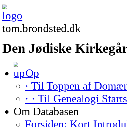
tom.brondsted.dk
Den Jødiske Kirkegår
Op
· Til Toppen af Domæ
· · Til Genealogi Start
Om Databasen
Forsiden: Kort Introdu