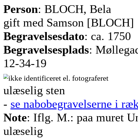
Person
: BLOCH, Bela
gift med Samson [BLOCH]
Begravelsesdato
: ca. 1750
Begravelsesplads
: Møllega
12-34-19
ulæselig sten
-
se nabobegravelserne i ræ
Note
: Iflg. M.: paa muret U
ulæselig