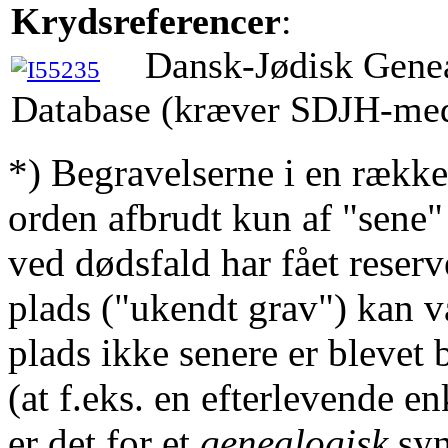
Krydsreferencer
:
Dansk-Jødisk Gene
Database (kræver SDJH-me
*) Begravelserne i en række
orden afbrudt kun af "sene"
ved dødsfald har fået reserv
plads ("ukendt grav") kan v
plads ikke senere er blevet 
(at f.eks. en efterlevende en
er det for et
genealogisk
syn