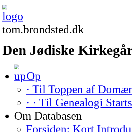
tom.brondsted.dk
Den Jødiske Kirkegår
Op
· Til Toppen af Domæ
· · Til Genealogi Start
Om Databasen
Forsiden: Kort Introdu