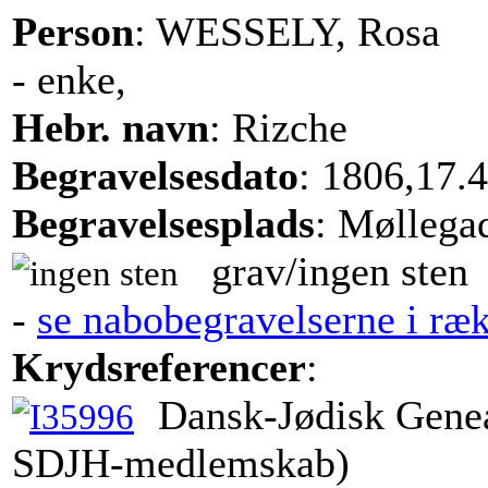
Person
: WESSELY, Rosa
- enke,
Hebr. navn
: Rizche
Begravelsesdato
: 1806,17.4
Begravelsesplads
: Møllega
grav/ingen sten
-
se nabobegravelserne i ræ
Krydsreferencer
:
Dansk-Jødisk Genea
SDJH-medlemskab)