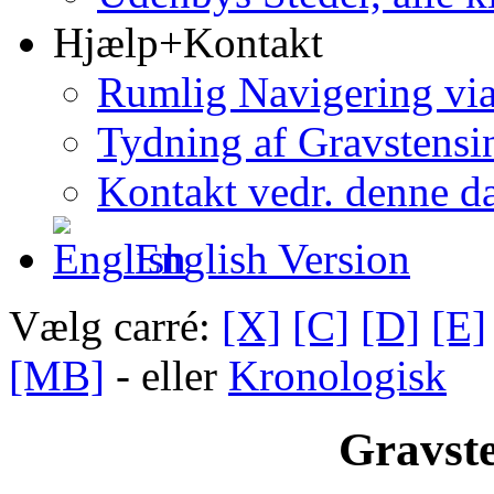
Hjælp+Kontakt
Rumlig Navigering vi
Tydning af Gravstensin
Kontakt vedr. denne d
English Version
Vælg carré:
[X]
[C]
[D]
[E]
[MB]
- eller
Kronologisk
Gravste