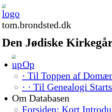
tom.brondsted.dk
Den Jødiske Kirkegår
Op
· Til Toppen af Domæ
· · Til Genealogi Start
Om Databasen
Forsiden: Kort Introdu