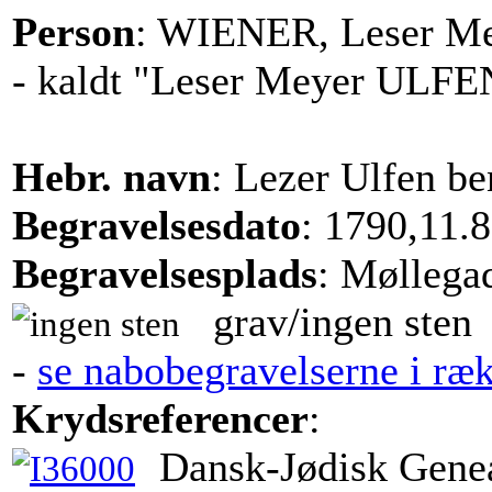
Person
: WIENER, Leser M
- kaldt "Leser Meyer ULFE
Hebr. navn
: Lezer Ulfen b
Begravelsesdato
: 1790,11.8
Begravelsesplads
: Møllega
grav/ingen sten
-
se nabobegravelserne i ræ
Krydsreferencer
:
Dansk-Jødisk Genea