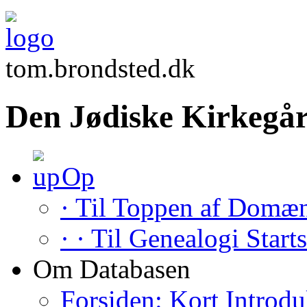
tom.brondsted.dk
Den Jødiske Kirkegår
Op
· Til Toppen af Domæ
· · Til Genealogi Start
Om Databasen
Forsiden: Kort Introdu