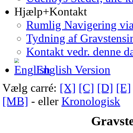
Hjælp+Kontakt
Rumlig Navigering vi
Tydning af Gravstensin
Kontakt vedr. denne d
English Version
Vælg carré:
[X]
[C]
[D]
[E]
[MB]
- eller
Kronologisk
Gravste