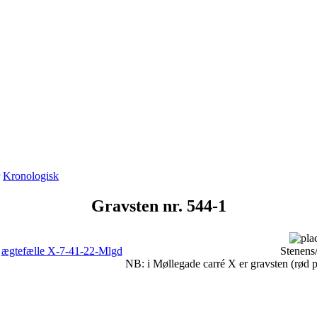
r
Kronologisk
Gravsten nr. 544-1
-
ægtefælle X-7-41-22-Mlgd
Stenens/
NB: i Møllegade carré X er gravsten (rød pri