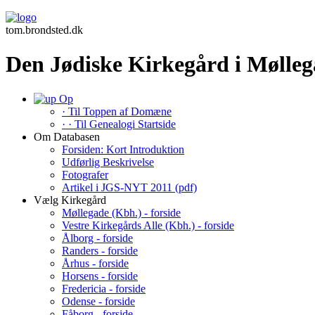
tom.brondsted.dk
Den Jødiske Kirkegård i Mølleg
Op
· Til Toppen af Domæne
· · Til Genealogi Startside
Om Databasen
Forsiden: Kort Introduktion
Udførlig Beskrivelse
Fotografer
Artikel i JGS-NYT 2011 (pdf)
Vælg Kirkegård
Møllegade (Kbh.) - forside
Vestre Kirkegårds Alle (Kbh.) - forside
Ålborg - forside
Randers - forside
Århus - forside
Horsens - forside
Fredericia - forside
Odense - forside
Fåborg - forside