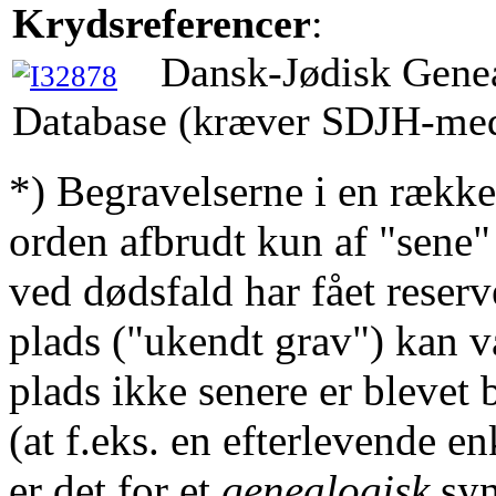
Krydsreferencer
:
Dansk-Jødisk Gene
Database (kræver SDJH-me
*) Begravelserne i en række
orden afbrudt kun af "sene"
ved dødsfald har fået reserv
plads ("ukendt grav") kan v
plads ikke senere er blevet 
(at f.eks. en efterlevende en
er det for et
genealogisk
syn