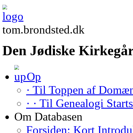
tom.brondsted.dk
Den Jødiske Kirkegår
Op
· Til Toppen af Domæ
· · Til Genealogi Start
Om Databasen
Forsiden: Kort Introdu