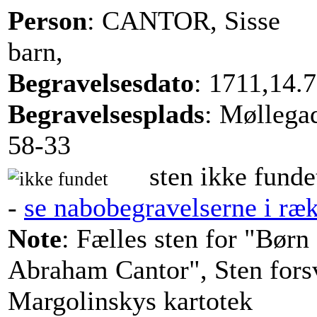
Person
: CANTOR, Sisse
barn,
Begravelsesdato
: 1711,14.7
Begravelsesplads
: Møllega
58-33
sten ikke funde
-
se nabobegravelserne i ræ
Note
: Fælles sten for "Børn
Abraham Cantor", Sten forsv
Margolinskys kartotek