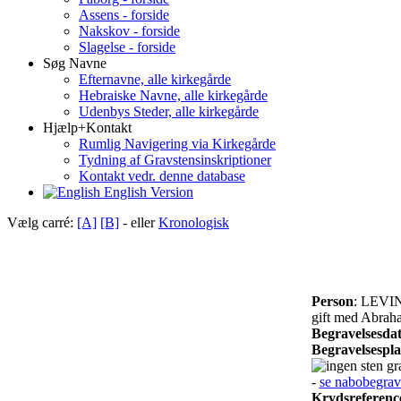
Assens - forside
Nakskov - forside
Slagelse - forside
Søg Navne
Efternavne, alle kirkegårde
Hebraiske Navne, alle kirkegårde
Udenbys Steder, alle kirkegårde
Hjælp+Kontakt
Rumlig Navigering via Kirkegårde
Tydning af Gravstensinskriptioner
Kontakt vedr. denne database
English Version
Vælg carré:
[A]
[B]
- eller
Kronologisk
Person
: LEVIN
gift med Abrah
Begravelsesda
Begravelsespl
gra
-
se nabobegrav
Krydsreferenc