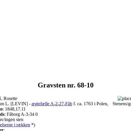
Gravsten nr. 68-10
, Rosette
am L. [LEVIN] -
ægtefælle A-2-27-Fåb
f. ca. 1763 i Polen,
Stenens/g
to
: 1848,17.11
ads
: Fåborg A-3-34 0
v/ingen sten
elserne i rækken
*)
er
: