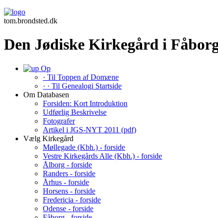
tom.brondsted.dk
Den Jødiske Kirkegård i Fåbor
Op
· Til Toppen af Domæne
· · Til Genealogi Startside
Om Databasen
Forsiden: Kort Introduktion
Udførlig Beskrivelse
Fotografer
Artikel i JGS-NYT 2011 (pdf)
Vælg Kirkegård
Møllegade (Kbh.) - forside
Vestre Kirkegårds Alle (Kbh.) - forside
Ålborg - forside
Randers - forside
Århus - forside
Horsens - forside
Fredericia - forside
Odense - forside
Fåborg - forside