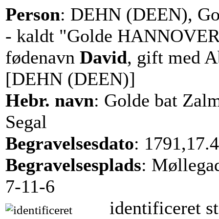
Person
: DEHN (DEEN), Go
- kaldt "Golde HANNOVER
fødenavn
David
, gift med 
[DEHN (DEEN)]
Hebr. navn
: Golde bat Zal
Segal
Begravelsesdato
: 1791,17.4
Begravelsesplads
: Møllega
7-11-6
identificeret s