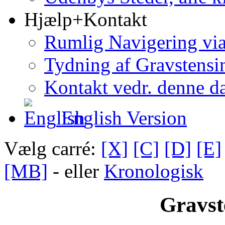
Hjælp+Kontakt
Rumlig Navigering vi
Tydning af Gravstensin
Kontakt vedr. denne d
English Version
Vælg carré:
[X]
[C]
[D]
[E]
[MB]
- eller
Kronologisk
Gravst