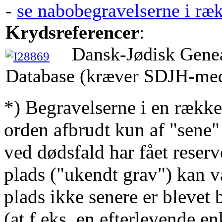
-
se nabobegravelserne i ræ
Krydsreferencer
:
Dansk-Jødisk Gene
Database (kræver SDJH-me
*) Begravelserne i en række
orden afbrudt kun af "sene"
ved dødsfald har fået reserv
plads ("ukendt grav") kan v
plads ikke senere er blevet 
(at f.eks. en efterlevende en