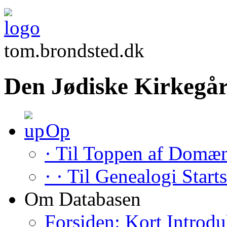
tom.brondsted.dk
Den Jødiske Kirkegår
Op
· Til Toppen af Domæ
· · Til Genealogi Start
Om Databasen
Forsiden: Kort Introdu