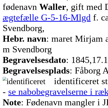
fødenavn
Waller
, gift med
ægtefælle G-5-16-Mlgd
f. c
Svendborg,
Hebr. navn
: maret Mirjam 
m Svendborg
Begravelsesdato
: 1845,17.
Begravelsesplads
: Fåborg 
identificeret s
-
se nabobegravelserne i ræ
Note
: Fødenavn mangler i 