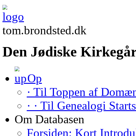
tom.brondsted.dk
Den Jødiske Kirkegår
Op
· Til Toppen af Domæ
· · Til Genealogi Start
Om Databasen
Forsiden: Kort Introdu