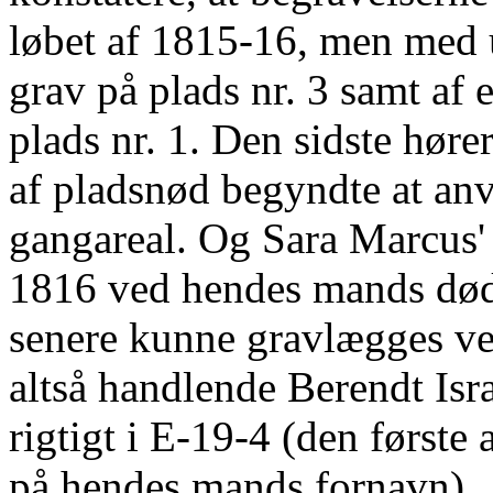
løbet af 1815-16, men med 
grav på plads nr. 3 samt af 
plads nr. 1. Den sidste høre
af pladsnød begyndte at anve
gangareal. Og Sara Marcus' 
1816 ved hendes mands død 
senere kunne gravlægges ve
altså handlende Berendt Is
rigtigt i E-19-4 (den første
på hendes mands fornavn).