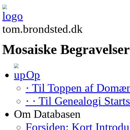
tom.brondsted.dk
Mosaiske Begravelser
Op
· Til Toppen af Domæ
· · Til Genealogi Start
Om Databasen
Forsiden: Kort Introdu