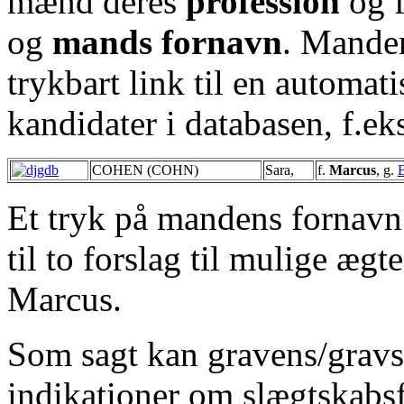
mænd deres
profession
og f
og
mands fornavn
. Manden
trykbart link til en automati
kandidater i databasen, f.ek
COHEN (COHN)
Sara,
f.
Marcus
, g.
Et tryk på mandens fornavn "
til to forslag til mulige ægt
Marcus.
Som sagt kan gravens/gravs
indikationer om slægtskabs