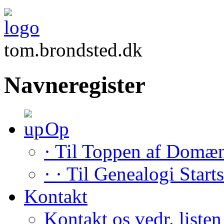
tom.brondsted.dk
Navneregister
Op
· Til Toppen af Domæ
· · Til Genealogi Start
Kontakt
Kontakt os vedr. listen