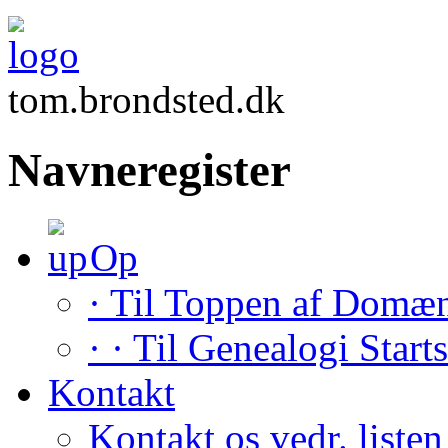
tom.brondsted.dk
Navneregister
Op
· Til Toppen af Domæ
· · Til Genealogi Start
Kontakt
Kontakt os vedr. listen