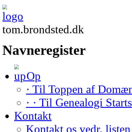
tom.brondsted.dk
Navneregister
Op
· Til Toppen af Domæ
· · Til Genealogi Start
Kontakt
Kontakt os vedr. listen