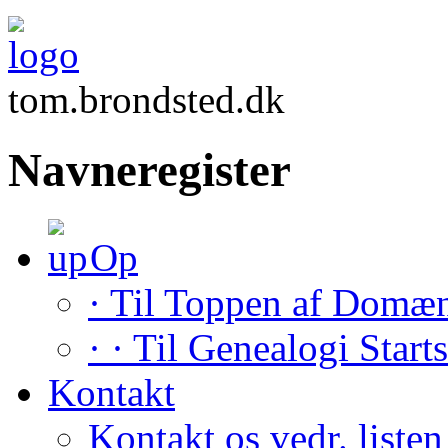
tom.brondsted.dk
Navneregister
Op
· Til Toppen af Domæ
· · Til Genealogi Start
Kontakt
Kontakt os vedr. listen