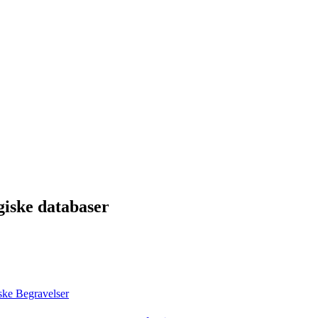
giske databaser
ke Begravelser