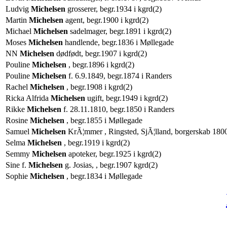
Ludvig
Michelsen
grosserer, begr.1934 i kgrd(2)
Martin
Michelsen
agent, begr.1900 i kgrd(2)
Michael
Michelsen
sadelmager, begr.1891 i kgrd(2)
Moses
Michelsen
handlende, begr.1836 i Møllegade
NN
Michelsen
dødfødt, begr.1907 i kgrd(2)
Pouline
Michelsen
, begr.1896 i kgrd(2)
Pouline
Michelsen
f. 6.9.1849, begr.1874 i Randers
Rachel
Michelsen
, begr.1908 i kgrd(2)
Ricka Alfrida
Michelsen
ugift, begr.1949 i kgrd(2)
Rikke
Michelsen
f. 28.11.1810, begr.1850 i Randers
Rosine
Michelsen
, begr.1855 i Møllegade
Samuel
Michelsen
KrÃ¦mmer , Ringsted, SjÃ¦lland, borgerskab 180
Selma
Michelsen
, begr.1919 i kgrd(2)
Semmy
Michelsen
apoteker, begr.1925 i kgrd(2)
Sine f.
Michelsen
g. Josias, , begr.1907 kgrd(2)
Sophie
Michelsen
, begr.1834 i Møllegade