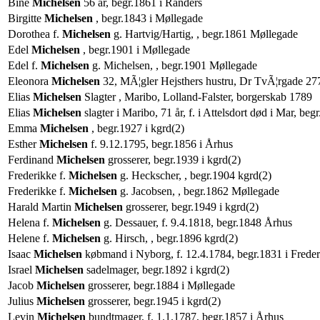
Bine
Michelsen
56 år, begr.1861 i Randers
Birgitte
Michelsen
, begr.1843 i Møllegade
Dorothea f.
Michelsen
g. Hartvig/Hartig, , begr.1861 Møllegade
Edel
Michelsen
, begr.1901 i Møllegade
Edel f.
Michelsen
g. Michelsen, , begr.1901 Møllegade
Eleonora
Michelsen
32, MÃ¦gler Hejsthers hustru, Dr TvÃ¦rgade 27
Elias
Michelsen
Slagter , Maribo, Lolland-Falster, borgerskab 1789
Elias
Michelsen
slagter i Maribo, 71 år, f. i Attelsdort død i Mar, be
Emma
Michelsen
, begr.1927 i kgrd(2)
Esther
Michelsen
f. 9.12.1795, begr.1856 i Århus
Ferdinand
Michelsen
grosserer, begr.1939 i kgrd(2)
Frederikke f.
Michelsen
g. Heckscher, , begr.1904 kgrd(2)
Frederikke f.
Michelsen
g. Jacobsen, , begr.1862 Møllegade
Harald Martin
Michelsen
grosserer, begr.1949 i kgrd(2)
Helena f.
Michelsen
g. Dessauer, f. 9.4.1818, begr.1848 Århus
Helene f.
Michelsen
g. Hirsch, , begr.1896 kgrd(2)
Isaac
Michelsen
købmand i Nyborg, f. 12.4.1784, begr.1831 i Freder
Israel
Michelsen
sadelmager, begr.1892 i kgrd(2)
Jacob
Michelsen
grosserer, begr.1884 i Møllegade
Julius
Michelsen
grosserer, begr.1945 i kgrd(2)
Levin
Michelsen
bundtmager, f. 1.1.1787, begr.1857 i Århus