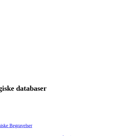
giske databaser
iske Begravelser