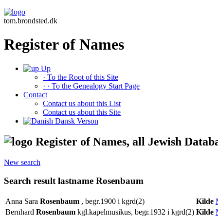
tom.brondsted.dk
Register of Names
Up
· To the Root of this Site
· · To the Genealogy Start Page
Contact
Contact us about this List
Contact us about this Site
Dansk Verson
Register of Names, all Jewish Datab
New search
Search result lastname Rosenbaum
Anna Sara
Rosenbaum
, begr.1900 i kgrd(2)
Kilde
Bernhard
Rosenbaum
kgl.kapelmusikus, begr.1932 i kgrd(2)
Kilde