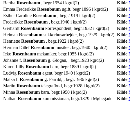
Bertha
Rosenbaum
, begr.1954 i kgrd(2)
Kilde
Emma Frederikke
Rosenbaum
ugift, begr.1896 i kgrd(2)
Kilde
Esther Caroline
Rosenbaum
, begr.1919 i kgrd(2)
Kilde
Frederikke
Rosenbaum
, begr.1940 i kgrd(2)
Kilde
Gerhardt
Rosenbaum
korrespondent, begr.1932 i kgrd(2)
Kilde
Heiman
Rosenbaum
sukkerhusarbejder, begr.1929 i kgrd(2)
Kilde
Henriette
Rosenbaum
, begr.1922 i kgrd(2)
Kilde
Herman Ditlef
Rosenbaum
musiker, begr.1940 i kgrd(2)
Kilde
Icko
Rosenbaum
mekaniker, begr.1955 i kgrd(2)
Kilde
Johanne f.
Rosenbaum
g. Glogau, , begr.1923 kgrd(2)
Kilde
Karen Lilly
Rosenbaum
barn, begr.1889 i kgrd(2)
Kilde
Ludvig
Rosenbaum
agent, begr.1940 i kgrd(2)
Kilde
Malka f.
Rosenbaum
g. Farrild, , begr.1936 kgrd(2)
Kilde
Martin
Rosenbaum
telegrafbud, begr.1928 i kgrd(2)
Kilde
Minna
Rosenbaum
barn, begr.1950 i kgrd(2)
Kilde
Nathan
Rosenbaum
kommissionær, begr.1879 i Møllegade
Kilde