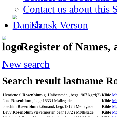
Contact us about this S
Dansk Verson
Register of Names, 
New search
Search result lastname 
Henriette f.
Rosenblum
g. Halberstadt, , begr.1907 kgrd(2)
Kilde
Mo
Jette
Rosenblum
, begr.1833 i Møllegade
Kilde
Mo
Joachim
Rosenblum
købmand, begr.1817 i Møllegade
Kilde
Mo
Levy
Rosenblum
vævermester, begr.1872 i Møllegade
Kilde
Mo