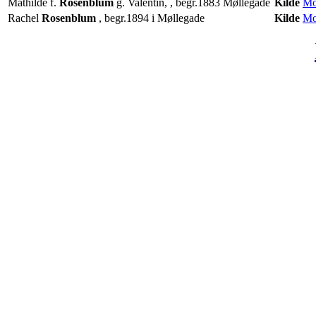
Mathilde f.
Rosenblum
g. Valentin, , begr.1883 Møllegade
Kilde
Mo
Rachel
Rosenblum
, begr.1894 i Møllegade
Kilde
Mo