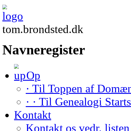
tom.brondsted.dk
Navneregister
Op
· Til Toppen af Domæ
· · Til Genealogi Start
Kontakt
Kontakt os vedr. listen