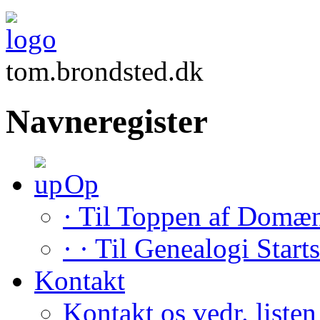
tom.brondsted.dk
Navneregister
Op
· Til Toppen af Domæ
· · Til Genealogi Start
Kontakt
Kontakt os vedr. listen