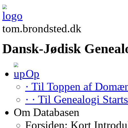
tom.brondsted.dk
Dansk-Jødisk Geneal
Op
· Til Toppen af Domæ
· · Til Genealogi Start
Om Databasen
Forsiden: Kort Introdu