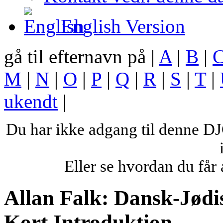
English Version
gå til efternavn på |
A
|
B
|
M
|
N
|
O
|
P
|
Q
|
R
|
S
|
T
|
ukendt
|
Du har ikke adgang til denne 
Eller se hvordan du få
Allan Falk: Dansk-Jødi
Kort Introduktion.