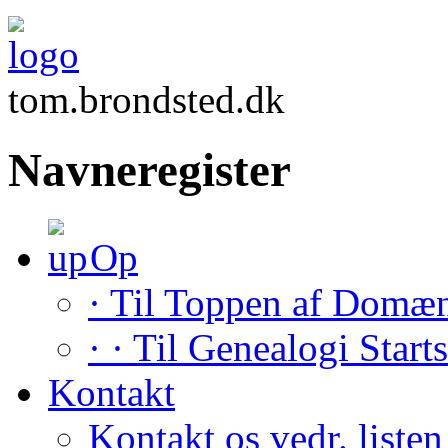
tom.brondsted.dk
Navneregister
Op
· Til Toppen af Domæ
· · Til Genealogi Start
Kontakt
Kontakt os vedr. listen