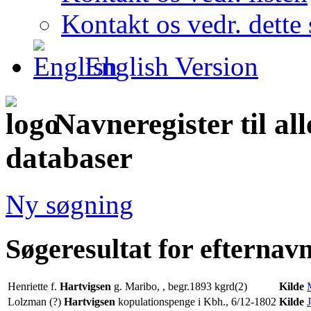
Kontakt os vedr. dette 
English Version
Navneregister til al
databaser
Ny søgning
Søgeresultat for efternav
Henriette f.
Hartvigsen
g. Maribo, , begr.1893 kgrd(2)
Kilde
Lolzman (?)
Hartvigsen
kopulationspenge i Kbh., 6/12-1802
Kilde