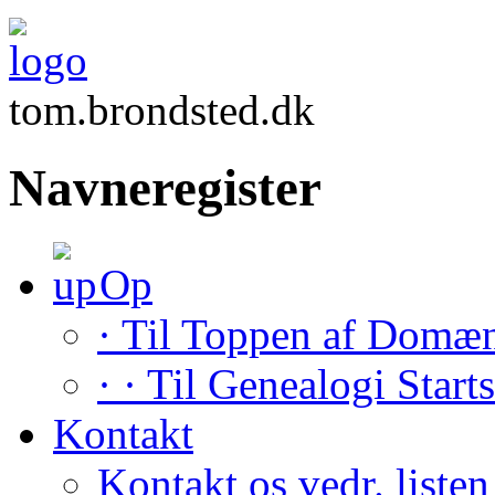
tom.brondsted.dk
Navneregister
Op
· Til Toppen af Domæ
· · Til Genealogi Start
Kontakt
Kontakt os vedr. listen