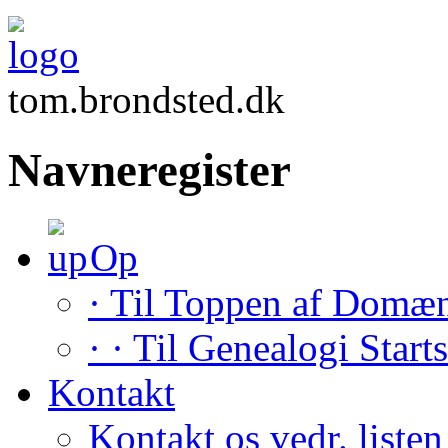
tom.brondsted.dk
Navneregister
Op
· Til Toppen af Domæ
· · Til Genealogi Start
Kontakt
Kontakt os vedr. listen