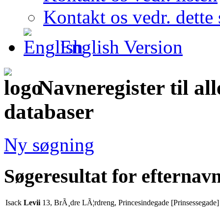
Kontakt os vedr. dette 
English Version
Navneregister til al
databaser
Ny søgning
Søgeresultat for efternavn
Isack
Levii
13, BrÃ¸dre LÃ¦rdreng, Princesindegade [Prinsessegade]