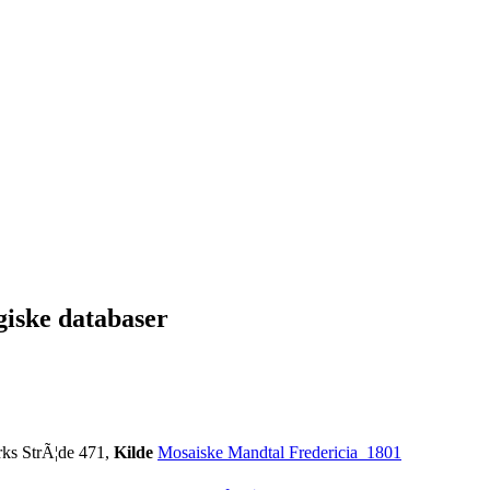
giske databaser
ks StrÃ¦de 471,
Kilde
Mosaiske Mandtal Fredericia_1801