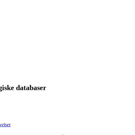
giske databaser
velser