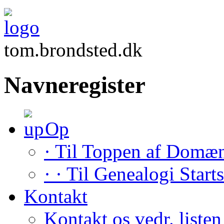
tom.brondsted.dk
Navneregister
Op
· Til Toppen af Domæ
· · Til Genealogi Start
Kontakt
Kontakt os vedr. listen