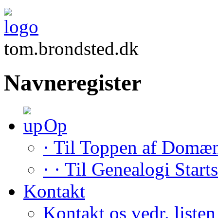
tom.brondsted.dk
Navneregister
Op
· Til Toppen af Domæ
· · Til Genealogi Start
Kontakt
Kontakt os vedr. listen