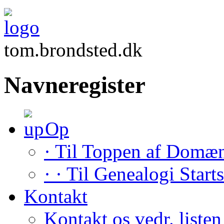
tom.brondsted.dk
Navneregister
Op
· Til Toppen af Domæ
· · Til Genealogi Start
Kontakt
Kontakt os vedr. listen