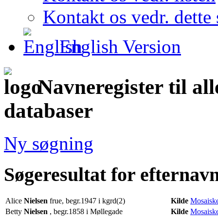
Kontakt os vedr. dette 
English Version
Navneregister til al
databaser
Ny søgning
Søgeresultat for efternav
Alice
Nielsen
frue, begr.1947 i kgrd(2)
Kilde
Mosaiske
Betty
Nielsen
, begr.1858 i Møllegade
Kilde
Mosaiske