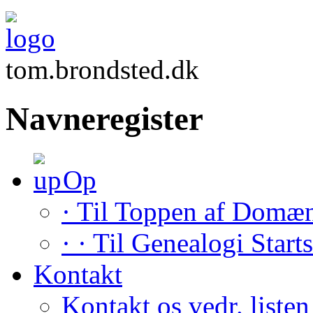
tom.brondsted.dk
Navneregister
Op
· Til Toppen af Domæ
· · Til Genealogi Start
Kontakt
Kontakt os vedr. listen