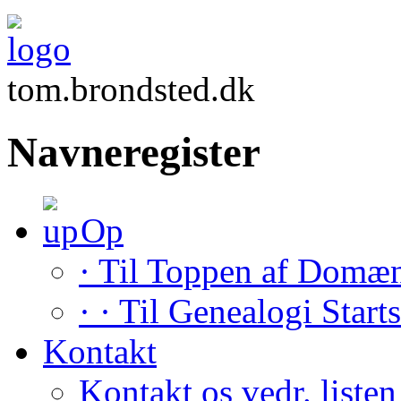
tom.brondsted.dk
Navneregister
Op
· Til Toppen af Domæ
· · Til Genealogi Start
Kontakt
Kontakt os vedr. listen