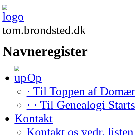
tom.brondsted.dk
Navneregister
Op
· Til Toppen af Domæ
· · Til Genealogi Start
Kontakt
Kontakt os vedr. listen