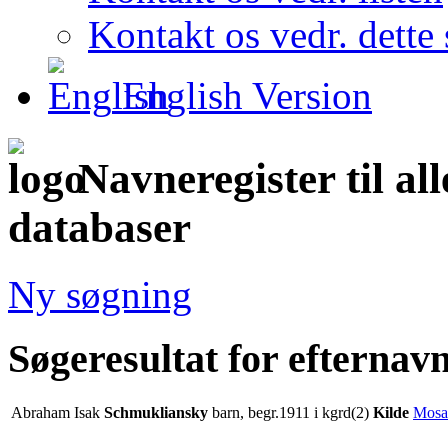
Kontakt os vedr. dette 
English Version
Navneregister til al
databaser
Ny søgning
Søgeresultat for efterna
Abraham Isak
Schmukliansky
barn, begr.1911 i kgrd(2)
Kilde
Mosai