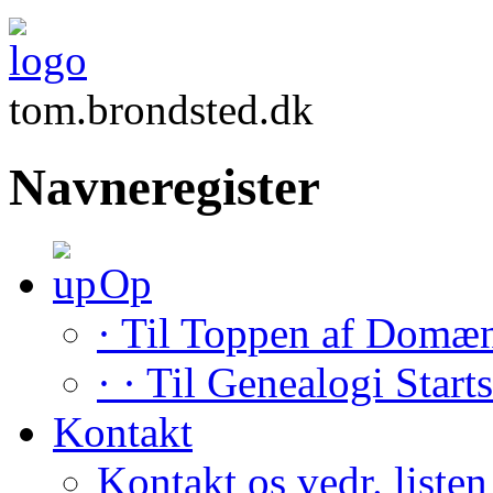
tom.brondsted.dk
Navneregister
Op
· Til Toppen af Domæ
· · Til Genealogi Start
Kontakt
Kontakt os vedr. listen