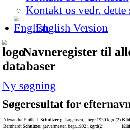
Kontakt os vedr. dette 
English Version
Navneregister til al
databaser
Ny søgning
Søgeresultat for efternav
Alexandra Emilie f.
Schultzer
g. Jørgensen, , begr.1930 kgrd(2)
Kil
Bernhardt
Schultzer
garvermester, begr.1902 i kgrd(2)
Kil