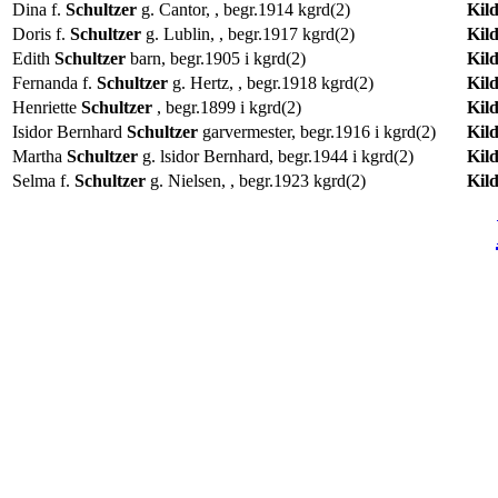
Dina f.
Schultzer
g. Cantor, , begr.1914 kgrd(2)
Kil
Doris f.
Schultzer
g. Lublin, , begr.1917 kgrd(2)
Kil
Edith
Schultzer
barn, begr.1905 i kgrd(2)
Kil
Fernanda f.
Schultzer
g. Hertz, , begr.1918 kgrd(2)
Kil
Henriette
Schultzer
, begr.1899 i kgrd(2)
Kil
Isidor Bernhard
Schultzer
garvermester, begr.1916 i kgrd(2)
Kil
Martha
Schultzer
g. lsidor Bernhard, begr.1944 i kgrd(2)
Kil
Selma f.
Schultzer
g. Nielsen, , begr.1923 kgrd(2)
Kil