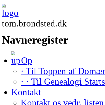
tom.brondsted.dk
Navneregister
Op
· Til Toppen af Domæ
· · Til Genealogi Start
Kontakt
Kontakt os vedr. listen