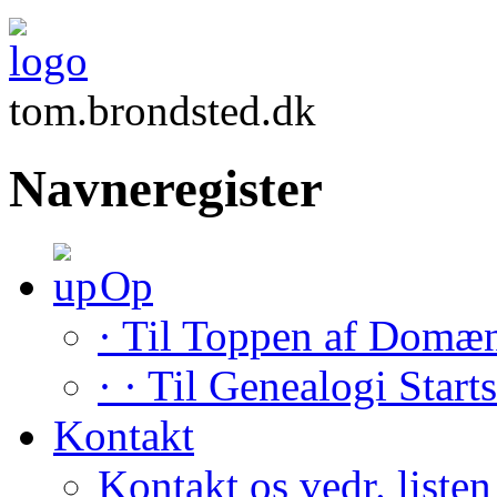
tom.brondsted.dk
Navneregister
Op
· Til Toppen af Domæ
· · Til Genealogi Start
Kontakt
Kontakt os vedr. listen