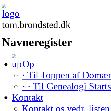
tom.brondsted.dk
Navneregister
Op
· Til Toppen af Domæ
· · Til Genealogi Start
Kontakt
Kontakt os vedr. listen