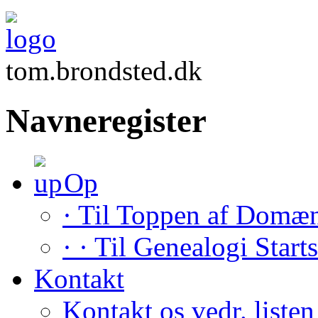
tom.brondsted.dk
Navneregister
Op
· Til Toppen af Domæ
· · Til Genealogi Start
Kontakt
Kontakt os vedr. listen