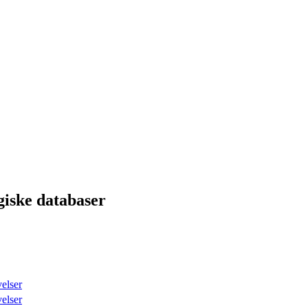
giske databaser
elser
elser