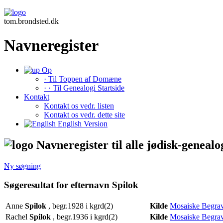
tom.brondsted.dk
Navneregister
Op
· Til Toppen af Domæne
· · Til Genealogi Startside
Kontakt
Kontakt os vedr. listen
Kontakt os vedr. dette site
English Version
Navneregister til alle jødisk-genealo
Ny søgning
Søgeresultat for efternavn Spilok
Anne
Spilok
, begr.1928 i kgrd(2)
Kilde
Mosaiske Begrav
Rachel
Spilok
, begr.1936 i kgrd(2)
Kilde
Mosaiske Begrav