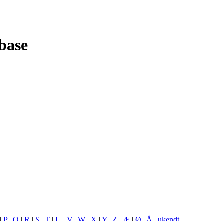
base
|
P
|
Q
|
R
|
S
|
T
|
U
|
V
|
W
|
X
|
Y
|
Z
|
Æ
|
Ø
|
Å
|
ukendt
|