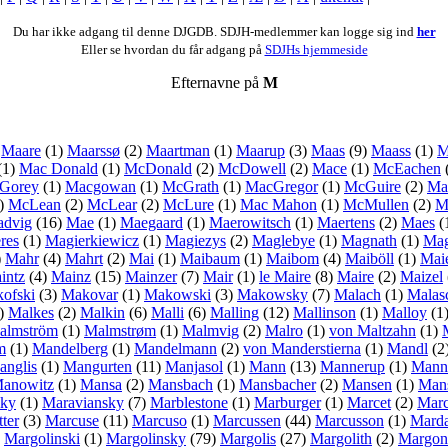
Du har ikke adgang til denne DJGDB. SDJH-medlemmer kan logge sig ind
her
Eller se hvordan du får adgang på
SDJHs hjemmeside
Efternavne på
M
)
Maare
(1)
Maarssø
(2)
Maartman
(1)
Maarup
(3)
Maas
(9)
Maass
(1)
M
(1)
Mac Donald
(1)
McDonald
(2)
McDowell
(2)
Mace
(1)
McEachen
Gorey
(1)
Macgowan
(1)
McGrath
(1)
MacGregor
(1)
McGuire
(2)
Ma
)
McLean
(2)
McLear
(2)
McLure
(1)
Mac Mahon
(1)
McMullen
(2)
M
dvig
(16)
Mae
(1)
Maegaard
(1)
Maerowitsch
(1)
Maertens
(2)
Maes
(
res
(1)
Magierkiewicz
(1)
Magiezys
(2)
Maglebye
(1)
Magnath
(1)
Ma
)
Mahr
(4)
Mahrt
(2)
Mai
(1)
Maibaum
(1)
Maibom
(4)
Maiböll
(1)
Mai
intz
(4)
Mainz
(15)
Mainzer
(7)
Mair
(1)
le Maire
(8)
Maire
(2)
Maizel
ofski
(3)
Makovar
(1)
Makowski
(3)
Makowsky
(7)
Malach
(1)
Malas
)
Malkes
(2)
Malkin
(6)
Malli
(6)
Malling
(12)
Mallinson
(1)
Malloy
(1
almström
(1)
Malmstrøm
(1)
Malmvig
(2)
Malro
(1)
von Maltzahn
(1)
m
(1)
Mandelberg
(1)
Mandelmann
(2)
von Manderstierna
(1)
Mandl
(2
anglis
(1)
Mangurten
(11)
Manjasol
(1)
Mann
(13)
Mannerup
(1)
Mann
anowitz
(1)
Mansa
(2)
Mansbach
(1)
Mansbacher
(2)
Mansen
(1)
Mans
sky
(1)
Maraviansky
(7)
Marblestone
(1)
Marburger
(1)
Marcet
(2)
Marc
ter
(3)
Marcuse
(11)
Marcuso
(1)
Marcussen
(44)
Marcusson
(1)
Marda
)
Margolinski
(1)
Margolinsky
(79)
Margolis
(27)
Margolith
(2)
Margon