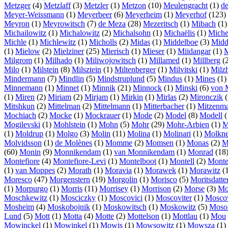
Metzger
(4)
Metzlaff
(3)
Metzler
(1)
Metzon
(10)
Meulengracht
(1)
d
Meyer-Weissmann
(1)
Meyerbeer
(6)
Meyerheim
(1)
Meyerhof
(123)
Meyron
(1)
Meyrowitsch
(7)
de Meza
(28)
Mezeritsch
(1)
Mibach
(1
Michailowitz
(1)
Michalowitz
(2)
Michalsohn
(1)
Michaëlis
(1)
Miche
Michle
(1)
Michlewitz
(1)
Micholls
(2)
Midas
(1)
Middelboe
(3)
Midd
(1)
Mielow
(2)
Mielziner
(25)
Mierisch
(1)
Mieser
(1)
Miidangar
(1)
M
Milgrom
(1)
Milhado
(1)
Miliwojowitsch
(1)
Millamed
(1)
Millberg
(
Milo
(1)
Milstein
(8)
Milsztein
(1)
Miltenberger
(1)
Milvitski
(1)
Milz
Mindermann
(7)
Mindlin
(5)
Mindstruplund
(5)
Mindus
(1)
Mines
(1
Minnemann
(1)
Minnet
(1)
Minnik
(21)
Minnock
(1)
Minski
(6)
von 
(1)
Miren
(2)
Miriam
(2)
Mirjam
(1)
Mirkin
(1)
Mirlas
(2)
Mironczik
(
Mitshkun
(2)
Mittelman
(2)
Mittelmann
(1)
Mitterbacher
(1)
Mitzenma
Mochiach
(2)
Mocke
(1)
Mockrauer
(1)
Mode
(2)
Model
(8)
Modell
(
Mogilevski
(1)
Mohlstein
(1)
Mohn
(5)
Mohr
(29)
Mohr-Arbien
(1)
M
(1)
Moldrup
(1)
Molgo
(3)
Molin
(11)
Molina
(1)
Molinari
(1)
Molkne
Molvidsson
(1)
de Molènes
(1)
Momme
(2)
Momsen
(1)
Monas
(2)
M
(60)
Monin
(9)
Monnikendam
(1)
van Monnikendam
(1)
Monrad
(18
Montefiore
(4)
Montefiore-Levi
(1)
Montelboot
(1)
Montell
(2)
Monte
(1)
van Moppes
(2)
Morath
(1)
Moravia
(1)
Morawek
(1)
Morawitz
(
Moresco
(47)
Morgenstern
(19)
Morgolin
(1)
Morisco
(5)
Moritsdatte
(1)
Morpurgo
(1)
Morris
(11)
Morrisey
(1)
Morrison
(2)
Morse
(3)
Mo
Moschkewitz
(1)
Mosciczky
(1)
Moscovici
(1)
Moscoviter
(1)
Moscov
Mosheim
(4)
Moskobojnik
(1)
Moskowitsch
(1)
Moskowitz
(5)
Mosol
Lund
(5)
Mott
(1)
Motta
(4)
Motte
(2)
Mottelson
(1)
Mottlau
(1)
Mou
Mowinckel
(1)
Mowinkel
(1)
Mowis
(1)
Mowsowitz
(1)
Mowsza
(1)