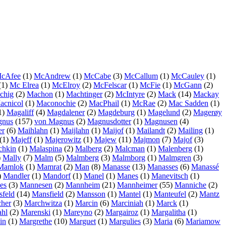
cAfee
(1)
McAndrew
(1)
McCabe
(3)
McCallum
(1)
McCauley
(1)
(1)
Mc Elrea
(1)
McElroy
(2)
McFelscar
(1)
McFie
(1)
McGann
(2)
chig
(2)
Machon
(1)
Machtinger
(2)
McIntyre
(2)
Mack
(14)
Mackay
acnicol
(1)
Maconochie
(2)
MacPhail
(1)
McRae
(2)
Mac Sadden
(1)
1)
Magaliff
(4)
Magdalener
(2)
Magdeburg
(1)
Magelund
(2)
Magerøy
gnus
(157)
von Magnus
(2)
Magnusdotter
(1)
Magnusen
(4)
er
(6)
Maihlahn
(1)
Maijlahn
(1)
Maijof
(1)
Mailandt
(2)
Mailing
(1)
(1)
Majeff
(1)
Majerowitz
(1)
Majew
(11)
Majmon
(7)
Majof
(3)
chkin
(1)
Malaspina
(2)
Malberg
(2)
Malcman
(1)
Malenberg
(1)
)
Mally
(7)
Malm
(5)
Malmberg
(3)
Malmborg
(1)
Malmgren
(3)
Mamlok
(1)
Mamrat
(2)
Man
(8)
Manasse
(13)
Manasses
(6)
Manassé
)
Mandler
(1)
Mandorf
(1)
Manel
(1)
Manes
(1)
Manevitsch
(1)
es
(3)
Mannesen
(2)
Mannheim
(21)
Mannheimer
(55)
Manniche
(2)
feld
(14)
Mansfield
(2)
Mansson
(1)
Mantel
(1)
Manteufel
(2)
Mantz
her
(3)
Marchwitza
(1)
Marcin
(6)
Marciniah
(1)
Marck
(1)
hl
(2)
Marenski
(1)
Mareyno
(2)
Margairoz
(1)
Margalitha
(1)
in
(1)
Margrethe
(10)
Marguet
(1)
Margulies
(3)
Maria
(6)
Mariamow