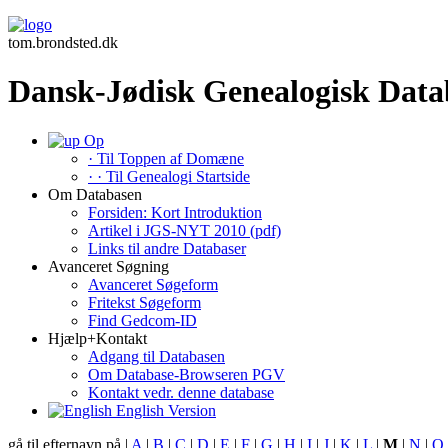
tom.brondsted.dk
Dansk-Jødisk Genealogisk Data
Op
· Til Toppen af Domæne
· · Til Genealogi Startside
Om Databasen
Forsiden: Kort Introduktion
Artikel i JGS-NYT 2010 (pdf)
Links til andre Databaser
Avanceret Søgning
Avanceret Søgeform
Fritekst Søgeform
Find Gedcom-ID
Hjælp+Kontakt
Adgang til Databasen
Om Database-Browseren PGV
Kontakt vedr. denne database
English Version
gå til efternavn på |
A
|
B
|
C
|
D
|
E
|
F
|
G
|
H
|
I
|
J
|
K
|
L
|
M
|
N
|
O