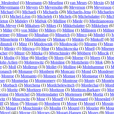
e Meulenhof
(1)
Meumann
(2)
Meurling
(1)
van Meurs
(2)
Mexin
(2)
M
Meyermann
(1)
Meyers
(2)
Meyersohn
(8)
Meyerson
(19)
Meyersson
(
)
Michael
(31)
Michaeli
(1)
Michaelis
(20)
Michaelis-Jena
(1)
Michaelow
l
(11)
Michel-Léon
(1)
Micheleh
(1)
Michels
(3)
Michelsdatter
(1)
Mich
leton
(2)
Midgley
(1)
Midjuk
(2)
Midling
(1)
Miede
(1)
Miedzianogora
ik-Meyer
(14)
Mikalsen
(2)
Mikes
(1)
Mikkelsdatter
(2)
Mikkelsen
(6
2)
Miller
(31)
von Miller
(1)
Millers
(1)
Milling
(1)
Millingen
(1)
Millne
heimer
(1)
Minaar
(1)
Minahan
(1)
Minarich
(1)
Minco
(4)
Mindel
(1)
M
)
Mingelgrin
(1)
Minghiglione
(2)
Minkau
(1)
Minkin
(5)
Minkoff
(4)
M
Minutoli
(1)
Minz
(1)
Miodownik
(1)
Miodowski
(1)
Miramo
(1)
Miran
1)
Mirsky
(1)
Mirzwa
(1)
Mirø
(1)
Mischkowska
(1)
Misell
(3)
Misene
cher
(1)
Mitzer
(2)
Mitzka
(1)
Mjetschinsky
(6)
Mjöberg
(1)
Mlocik
(1
1)
Modig
(1)
Moe
(6)
Moeller
(3)
Moen
(14)
Moene
(1)
Moers
(1)
Moe
ohr-Arlien
(1)
Mohrenwitz
(5)
Moisling
(3)
Moitzheim
(1)
Mok
(20)
M
r
(2)
Moll
(2)
Mollerup
(13)
Mollet
(1)
Molling
(4)
Molnhammar
(1)
M
onasch
(4)
Monasse
(1)
Monberg
(6)
Moncarz
(1)
Mond
(2)
Mondeser
)
Monroe
(3)
Monsanto
(1)
Monsen
(2)
Montag
(1)
Montague
(1)
Mont
ser
(1)
Montgelas
(1)
Montgomery
(1)
Montrose
(1)
Monty
(2)
Montén
1)
Morbach
(2)
Morchena
(1)
Mordchelewitsch
(1)
Mordechai
(1)
Mord
r
(1)
Moritz
(30)
Moritzen
(11)
Moritzon
(3)
Moritzon-Barkany
(1)
Mor
rsing
(1)
Mortchel
(2)
Mortensdatter
(2)
Mortensen
(168)
Mortiz
(1)
Mo
itz
(1)
Moscowitz
(3)
Mose
(1)
Moseff
(1)
Mosegaard
(1)
Mosegård
(
ff
(2)
Moss
(7)
Mossan
(1)
Mossberg
(1)
Mosse
(1)
Mossel
(1)
Mossin
(2)
Mouat
(1)
Mouchinsky
(2)
Moulin
(1)
Mourel
(1)
Mourier
(6)
Mour
Moyel
(41)
Moyne
(1)
Moyses
(2)
Mozart-Hansen
(2)
Mozes
(9)
Moz