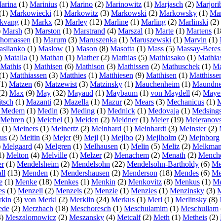
arina
(1)
Marinius
(1)
Marino
(2)
Marinowitz
(1)
Marjasch
(2)
Marjori
(1)
Markowiecki
(1)
Markowitz
(3)
Markowski
(2)
Markowsky
(1)
Mar
kvang
(1)
Markx
(2)
Marley
(12)
Marline
(1)
Marling
(2)
Marlinski
(2)
)
Marsh
(3)
Marston
(1)
Marstrand
(4)
Marszal
(1)
Marte
(1)
Martens
(1
Thomassen
(1)
Marum
(3)
Maruszenka
(1)
Maruszewski
(1)
Marvin
(1)
slianko
(1)
Maslow
(1)
Mason
(8)
Masotta
(1)
Mass
(5)
Massay-Beres
)
Matalla
(1)
Mathan
(1)
Mather
(2)
Mathias
(5)
Mathiasako
(1)
Mathias
Mathis
(1)
Mathisen
(6)
Mathison
(3)
Mathissen
(2)
Mathuschek
(1)
Ma
(1)
Matthiassen
(3)
Matthies
(1)
Matthiesen
(9)
Matthisen
(1)
Matthisse
(1)
Matzen
(6)
Matzewist
(3)
Matzinsky
(1)
Mauchenheim
(1)
Maundne
(2)
Max
(9)
May
(32)
Mayaud
(1)
Maybaum
(1)
von Maydell
(4)
Maye
tsch
(1)
Mazanti
(2)
Mazella
(1)
Mazur
(2)
Mears
(3)
Mechanicus
(1)
M
 Medem
(1)
Medin
(3)
Meding
(1)
Mednick
(1)
Medovaja
(1)
Medsing
 Mehren
(1)
Meichel
(1)
Meiden
(2)
Meidner
(1)
Meier
(19)
Meieranovs
(1)
Meiners
(1)
Meinertz
(2)
Meinhard
(1)
Meinhardt
(3)
Meinster
(2)
us
(2)
Meitin
(3)
Mejer
(9)
Mejl
(1)
Mejlbo
(2)
Mejlholm
(2)
Mejnborg
)
Melgaard
(4)
Melgren
(1)
Melhausen
(1)
Melin
(5)
Meliz
(2)
Melkma
1)
Melton
(4)
Melville
(1)
Melzer
(2)
Menachem
(2)
Menath
(2)
Mench
er
(1)
Mendelsheim
(2)
Mendelsohn
(22)
Mendelsohn-Bartholdy
(6)
Me
ll
(13)
Menden
(1)
Mendershausen
(2)
Menderson
(18)
Mendes
(6)
Me
e
(1)
Menke
(18)
Menkes
(1)
Menkin
(2)
Menkovitz
(8)
Menkus
(1)
Me
es
(1)
Menzell
(2)
Menzels
(2)
Menzie
(1)
Menzies
(1)
Menzinsky
(3)
kin
(3)
von Merkl
(2)
Merklin
(24)
Merkus
(1)
Merl
(1)
Merlinsky
(8)
ede
(2)
Merzbach
(18)
Meschoresch
(1)
Meschulamim
(1)
Meschullam
4)
Meszalomowicz
(2)
Meszansky
(4)
Metcalf
(2)
Meth
(1)
Metheis
(2)