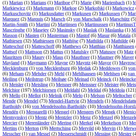
(1)
Marian
(1)
Marians
(1)
Mariboe
(71)
Marie
(30)
Marienbach
(1)
M
Markiewicz
(1)
Markmann
(1)
Markoe
(2)
Markofski
(1)
Markowicz
Markuschovitz
(1)
Markusdatter
(1)
Markusen
(2)
Markussen
(7)
Mar
Marquez
(2)
Marquis
(2)
Marsch
(2)
von Marschalk
(1)
Marschütz
(5
Martin-Smith
(1)
Martini
(2)
Martinsen
(5)
Martinussen
(1)
Martinus
Mascringhe
(1)
Masejev
(2)
Masinsky
(1)
Maslak
(1)
Maslanka
(1)
Ma
Masson
(1)
Masten
(1)
Masterman
(1)
Mastof
(6)
Masur
(6)
Matala
(3
Mathiesen
(32)
Mathiessen
(1)
Mathijse
(7)
Mathilda
(1)
Mathilde
(4)
Matteschof
(1)
Matteschoff
(8)
Matthews
(2)
Matthias
(1)
Matthiasen
Mattsof
(1)
Mattsson
(2)
Mattus
(1)
Matulsky
(17)
Matusov
(3)
Matz
Mauritzen
(11)
Maury
(1)
Maus
(1)
Mauthner
(1)
Mautner
(9)
Maver
Mayland
(1)
Maymann
(2)
Mayne
(2)
Mayntz
(4)
Mayor
(1)
Mayrowi
Mecklenburg
(1)
von Mecklenburg
(6)
Medak
(2)
Meddowes
(3)
von
(6)
Meham
(2)
Mehder
(2)
Mehl
(1)
Mehlhausen
(4)
Mehlsen
(4)
van
Meiling
(1)
Meilstrup
(3)
Meilsøe
(2)
Meinad
(1)
Meinck
(1)
Meincke
(3)
Meisler
(1)
Meisling
(1)
Meisner
(8)
Meissner
(2)
Meister
(6)
Meis
Melchior
(197)
Melchiorsen
(1)
Meldahl
(2)
Meldal
(6)
Meldola
(121
(9)
Mello
(1)
Mellot
(1)
Melnik
(15)
Melo
(1)
Melson
(2)
Meltocher
(
Mende
(3)
Mendel
(73)
Mendel-Hartvig
(2)
Mendels
(1)
Mendelsdatt
Bartholdy
(16)
von Mendelssohn-Bartholdy
(10)
Mendelssohn-Horsfa
Mendén
(1)
Mengarelli
(1)
Mengel
(1)
Mengers
(5)
Mengk
(1)
Menic
Mentsynskyi
(1)
Mentz
(6)
Mentzler
(1)
Menz
(5)
Menzel
(6)
Menzel
Mercier
(1)
Merenländer
(2)
Mering
(1)
Merkel
(4)
Merkelson
(1)
Mer
Mertins
(1)
Merton
(19)
Mertsching
(2)
Mervild
(4)
Mervin
(1)
Merw
Messcher
(1)
van Messel
(2)
Messerschmidt
(1)
Messing
(2)
Mester
(