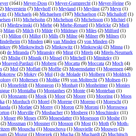
eyer
(1641)
Meyer-Doss
(1)
Meyer-Gumprecht
(1)
Meyer-Heine
(5)
2)
Meyerstein
(7)
Meyhoff
(1)
Meyland
(1)
Meyling
(27)
Meyn
(1)
itz
(1)
Michaels
(4)
Michaelsen
(197)
Michaelson
(12)
Michailoff
(1)
elsen
(111)
Michelsohn
(2)
Michelson
(2)
Michelsson
(1)
Michiel
(1)
(1)
Miedzwinski
(1)
Miehe
(4)
Miehe-Renard
(1)
Mielcke
(2)
Mieli
3)
Milan
(2)
Milch
(1)
Milde
(1)
Mildmay
(1)
Miles
(2)
Milford
(1)
r
(1)
Millon
(1)
Millot
(1)
Mills
(3)
Milne
(4)
Milner
(9)
Milnes
(1)
indelheim
(1)
Minden
(46)
van Minden
(2)
von Minden
(2)
inkov
(9)
Minkowitsch
(2)
Minkowitz
(1)
Minkowski
(2)
Minna
(1)
(4)
de Miranda
(7)
Miransky
(6)
Mirat
(1)
Mirels
(4)
Mirels-Neumark
r
(2)
Mislig
(1)
Misnik
(1)
Missel
(1)
Mitchell
(1)
Mitnitzky
(1)
)
Moayed-Pardazi
(1)
Moberg
(5)
Mocatta
(9)
Moccata
(2)
Moch
(4)
s
(2)
Mof
(2)
Moffatt
(3)
Moffie
(2)
Mogensdatter
(1)
Mogensen
(48)
okotow
(2)
Mokry
(5)
Mol
(1)
de Molade
(1)
Molberg
(1)
Moldrich
olony
(1)
Moltersen
(1)
Moltke
(19)
von Moltrecht
(7)
Moltsen
(1)
(1)
Monefeldt
(1)
Mongeon
(1)
Monhajt
(1)
Monheimer
(1)
Monies
aigue
(1)
Montalba
(1)
Montanhes
(2)
Monte
(14)
Monteban
(1)
(1)
Monzanto
(1)
Mook
(1)
Moor
(2)
Moore
(11)
Mooring
(1)
Moos
ka
(1)
Morduch
(1)
Morel
(3)
Morene
(1)
Moreno
(1)
Moreschi
(1)
landa
(1)
Morløe
(2)
Morny
(1)
Moron
(23)
Moroni
(1)
Morosowa
rton
(1)
Morville
(7)
Mosbacher
(1)
Mosberg
(1)
Moschinsky
(11)
1)
Moser
(6)
Moses
(335)
Mosesdatter
(1)
Mosesson
(1)
Moshe
(1)
(2)
Mossman
(1)
Mossner
(1)
Mosson
(3)
Most
(1)
Moth
(5)
Moth-
itzen
(8)
Mouscha
(1)
Mouschova
(1)
Mouvielle
(2)
Mouwes
(2)
num
(2)
Mozur
(1)
Mroezek
(1)
Mucha
(3)
Muchardt
(2)
Muchitsch