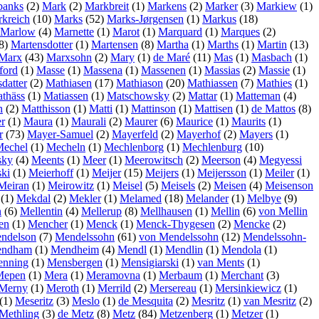
banks
(2)
Mark
(2)
Markbreit
(1)
Markens
(2)
Marker
(3)
Markiew
(1)
kreich
(10)
Marks
(52)
Marks-Jørgensen
(1)
Markus
(18)
Marlow
(4)
Marnette
(1)
Marot
(1)
Marquard
(1)
Marques
(2)
8)
Martensdotter
(1)
Martensen
(8)
Martha
(1)
Marths
(1)
Martin
(13)
Marx
(43)
Marxsohn
(2)
Mary
(1)
de Maré
(11)
Mas
(1)
Masbach
(1)
ford
(1)
Masse
(1)
Massena
(1)
Massenen
(1)
Massias
(2)
Massie
(1)
datter
(2)
Mathiasen
(17)
Mathiason
(20)
Mathiassen
(7)
Mathies
(1)
thäss
(1)
Matiassen
(1)
Matschowsky
(2)
Mattar
(1)
Matteman
(4)
n
(2)
Matthisson
(1)
Matti
(1)
Mattinson
(1)
Mattisen
(1)
de Mattos
(8)
r
(1)
Maura
(1)
Maurali
(2)
Maurer
(6)
Maurice
(1)
Maurits
(1)
r
(73)
Mayer-Samuel
(2)
Mayerfeld
(2)
Mayerhof
(2)
Mayers
(1)
echel
(1)
Mecheln
(1)
Mechlenborg
(1)
Mechlenburg
(10)
sky
(4)
Meents
(1)
Meer
(1)
Meerowitsch
(2)
Meerson
(4)
Megyessi
ki
(1)
Meierhoff
(1)
Meijer
(15)
Meijers
(1)
Meijersson
(1)
Meiler
(1)
Meiran
(1)
Meirowitz
(1)
Meisel
(5)
Meisels
(2)
Meisen
(4)
Meisenson
(1)
Mekdal
(2)
Mekler
(1)
Melamed
(18)
Melander
(1)
Melbye
(9)
n
(6)
Mellentin
(4)
Mellerup
(8)
Mellhausen
(1)
Mellin
(6)
von Mellin
en
(1)
Mencher
(1)
Menck
(1)
Menck-Thygesen
(2)
Mencke
(2)
ndelson
(7)
Mendelssohn
(61)
von Mendelssohn
(12)
Mendelssohn-
ndham
(1)
Mendheim
(4)
Mendl
(1)
Mendlin
(1)
Mendola
(1)
nning
(1)
Mensbergen
(1)
Mensigiarski
(1)
van Ments
(1)
Mepen
(1)
Mera
(1)
Meramovna
(1)
Merbaum
(1)
Merchant
(3)
Merny
(1)
Meroth
(1)
Merrild
(2)
Mersereau
(1)
Mersinkiewicz
(1)
(1)
Meseritz
(3)
Meslo
(1)
de Mesquita
(2)
Mesritz
(1)
van Mesritz
(2)
Methling
(3)
de Metz
(8)
Metz
(84)
Metzenberg
(1)
Metzer
(1)