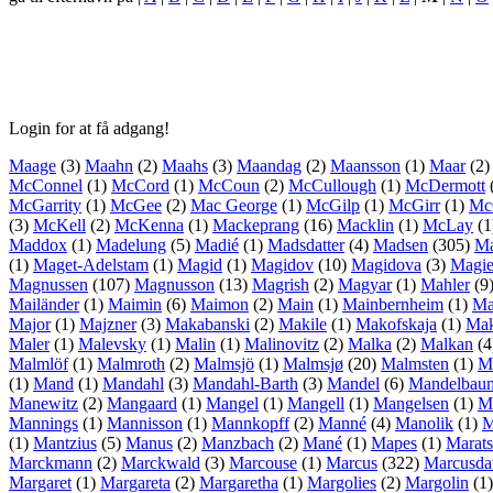
Login for at få adgang!
Maage
(3)
Maahn
(2)
Maahs
(3)
Maandag
(2)
Maansson
(1)
Maar
(2
McConnel
(1)
McCord
(1)
McCoun
(2)
McCullough
(1)
McDermott
McGarrity
(1)
McGee
(2)
Mac George
(1)
McGilp
(1)
McGirr
(1)
Mc
(3)
McKell
(2)
McKenna
(1)
Mackeprang
(16)
Macklin
(1)
McLay
(1
Maddox
(1)
Madelung
(5)
Madié
(1)
Madsdatter
(4)
Madsen
(305)
Ma
(1)
Maget-Adelstam
(1)
Magid
(1)
Magidov
(10)
Magidova
(3)
Magie
Magnussen
(107)
Magnusson
(13)
Magrish
(2)
Magyar
(1)
Mahler
(9
Mailänder
(1)
Maimin
(6)
Maimon
(2)
Main
(1)
Mainbernheim
(1)
Ma
Major
(1)
Majzner
(3)
Makabanski
(2)
Makile
(1)
Makofskaja
(1)
Mak
Maler
(1)
Malevsky
(1)
Malin
(1)
Malinovitz
(2)
Malka
(2)
Malkan
(4
Malmlöf
(1)
Malmroth
(2)
Malmsjö
(1)
Malmsjø
(20)
Malmsten
(1)
M
(1)
Mand
(1)
Mandahl
(3)
Mandahl-Barth
(3)
Mandel
(6)
Mandelbau
Manewitz
(2)
Mangaard
(1)
Mangel
(1)
Mangell
(1)
Mangelsen
(1)
M
Mannings
(1)
Mannisson
(1)
Mannkopff
(2)
Manné
(4)
Manolik
(1)
M
(1)
Mantzius
(5)
Manus
(2)
Manzbach
(2)
Mané
(1)
Mapes
(1)
Marat
Marckmann
(2)
Marckwald
(3)
Marcouse
(1)
Marcus
(322)
Marcusdat
Margaret
(1)
Margareta
(2)
Margaretha
(1)
Margolies
(2)
Margolin
(1