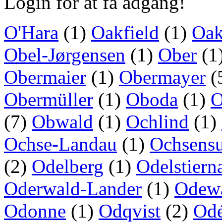
Login for at få adgang!
O'Hara
(1)
Oakfield
(1)
Oak
Obel-Jørgensen
(1)
Ober
(1
Obermaier
(1)
Obermayer
(
Obermüller
(1)
Oboda
(1)
O
(7)
Obwald
(1)
Ochlind
(1)
Ochse-Landau
(1)
Ochsens
(2)
Odelberg
(1)
Odelstiern
Oderwald-Lander
(1)
Odew
Odonne
(1)
Odqvist
(2)
Od