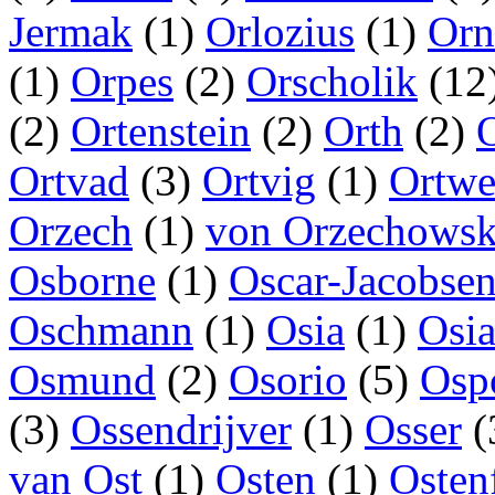
Jermak
(1)
Orlozius
(1)
Orn
(1)
Orpes
(2)
Orscholik
(12
(2)
Ortenstein
(2)
Orth
(2)
Ortvad
(3)
Ortvig
(1)
Ortwe
Orzech
(1)
von Orzechows
Osborne
(1)
Oscar-Jacobse
Oschmann
(1)
Osia
(1)
Osi
Osmund
(2)
Osorio
(5)
Osp
(3)
Ossendrijver
(1)
Osser
(
van Ost
(1)
Osten
(1)
Osten