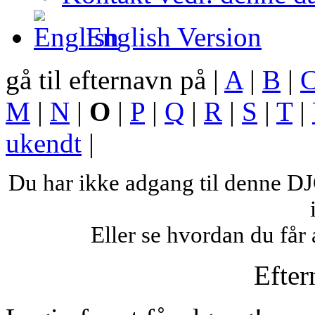
English Version
gå til efternavn på |
A
|
B
|
M
|
N
|
O
|
P
|
Q
|
R
|
S
|
T
|
ukendt
|
Du har ikke adgang til denne 
Eller se hvordan du få
Efte