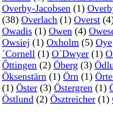
Overby-Jacobsen
(1)
Overb
(38)
Overlach
(1)
Overst
(4
Owadis
(1)
Owen
(4)
Owes
Owsiej
(1)
Oxholm
(5)
Oye
´Cornell
(1)
O´Dwyer
(1)
O
Ôttingen
(2)
Öberg
(3)
Ödl
Öksenstärn
(1)
Örn
(1)
Ört
(1)
Öster
(3)
Östergren
(1)
Östlund
(2)
Ösztreicher
(1)