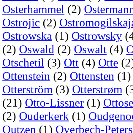
Osterhammel
(2)
Osterman
Ostrojic
(2)
Ostromogilskaj
Ostrowska
(1)
Ostrowsky
(
(2)
Oswald
(2)
Oswalt
(4)
O
Otschetil
(3)
Ott
(4)
Otte
(2
Ottenstein
(2)
Ottensten
(1
Otterström
(3)
Otterstrøm
(
(21)
Otto-Lissner
(1)
Ottos
(2)
Ouderkerk
(1)
Oudgeno
Outzen
(1)
Overbech-Peter