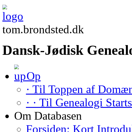
tom.brondsted.dk
Dansk-Jødisk Geneal
Op
· Til Toppen af Domæ
· · Til Genealogi Start
Om Databasen
Forsiden: Kort Introdu