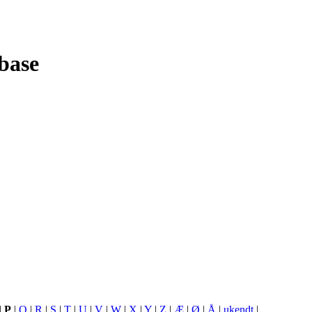
base
|
P
|
Q
|
R
|
S
|
T
|
U
|
V
|
W
|
X
|
Y
|
Z
|
Æ
|
Ø
|
Å
|
ukendt
|