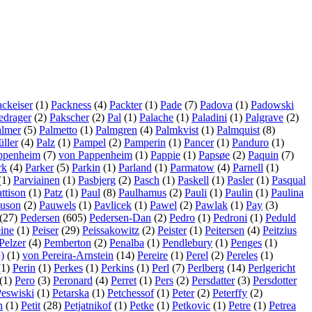
ackeiser
(1)
Packness
(4)
Packter
(1)
Pade
(7)
Padova
(1)
Padowski
edrager
(2)
Pakscher
(2)
Pal
(1)
Palache
(1)
Paladini
(1)
Palgrave
(2)
almer
(5)
Palmetto
(1)
Palmgren
(4)
Palmkvist
(1)
Palmquist
(8)
ller
(4)
Palz
(1)
Pampel
(2)
Pamperin
(1)
Pancer
(1)
Panduro
(1)
ppenheim
(7)
von Pappenheim
(1)
Pappie
(1)
Papsøe
(2)
Paquin
(7)
rk
(4)
Parker
(5)
Parkin
(1)
Parland
(1)
Parmatow
(4)
Parnell
(1)
(1)
Parviainen
(1)
Pasbjerg
(2)
Pasch
(1)
Paskell
(1)
Pasler
(1)
Pasqual
ttison
(1)
Patz
(1)
Paul
(8)
Paulhamus
(2)
Pauli
(1)
Paulin
(1)
Paulina
uson
(2)
Pauwels
(1)
Pavlicek
(1)
Pawel
(2)
Pawlak
(1)
Pay
(3)
(27)
Pedersen
(605)
Pedersen-Dan
(2)
Pedro
(1)
Pedroni
(1)
Peduld
ine
(1)
Peiser
(29)
Peissakowitz
(2)
Peister
(1)
Peitersen
(4)
Peitzius
Pelzer
(4)
Pemberton
(2)
Penalba
(1)
Pendlebury
(1)
Penges
(1)
)
(1)
von Pereira-Arnstein
(14)
Pereire
(1)
Perel
(2)
Pereles
(1)
(1)
Perin
(1)
Perkes
(1)
Perkins
(1)
Perl
(7)
Perlberg
(14)
Perlgericht
(1)
Pero
(3)
Peronard
(4)
Perret
(1)
Pers
(2)
Persdatter
(3)
Persdotter
eswiski
(1)
Petarska
(1)
Petchessof
(1)
Peter
(2)
Peterffy
(2)
n
(1)
Petit
(28)
Petjatnikof
(1)
Petke
(1)
Petkovic
(1)
Petre
(1)
Petrea