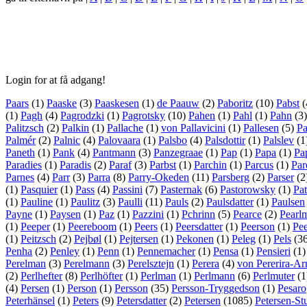
Login for at få adgang!
Paars
(1)
Paaske
(3)
Paaskesen
(1)
de Paauw
(2)
Paboritz
(10)
Pabst
(
(1)
Pagh
(4)
Pagrodzki
(1)
Pagrotsky
(10)
Pahen
(1)
Pahl
(1)
Pahn
(3
Palitzsch
(2)
Palkin
(1)
Pallache
(1)
von Pallavicini
(1)
Pallesen
(5)
Pa
Palmér
(2)
Palnic
(4)
Palovaara
(1)
Palsbo
(4)
Palsdottir
(1)
Palslev
(1
Paneth
(1)
Pank
(4)
Pantmann
(3)
Panzegraae
(1)
Pap
(1)
Papa
(1)
Pa
Paradies
(1)
Paradis
(2)
Paraf
(3)
Parbst
(1)
Parchin
(1)
Parcus
(1)
Par
Parnes
(4)
Parr
(3)
Parra
(8)
Parry-Okeden
(11)
Parsberg
(2)
Parser
(2
(1)
Pasquier
(1)
Pass
(4)
Passini
(7)
Pasternak
(6)
Pastorowsky
(1)
Pat
(1)
Pauline
(1)
Paulitz
(3)
Paulli
(11)
Pauls
(2)
Paulsdatter
(1)
Paulsen
Payne
(1)
Paysen
(1)
Paz
(1)
Pazzini
(1)
Pchrinn
(5)
Pearce
(2)
Pearl
(1)
Peeper
(1)
Peereboom
(1)
Peers
(1)
Peersdatter
(1)
Peerson
(1)
Pee
(1)
Peitzsch
(2)
Pejbøl
(1)
Pejtersen
(1)
Pekonen
(1)
Peleg
(1)
Pels
(3
Penha
(2)
Penley
(1)
Penn
(1)
Pennemacher
(1)
Pensa
(1)
Pensieri
(1
Perelman
(3)
Perelmann
(3)
Perelsztejn
(1)
Perera
(4)
von Pererira-Ar
(2)
Perlhefter
(8)
Perlhöfter
(1)
Perlman
(1)
Perlmann
(6)
Perlmuter
(1
(4)
Persen
(1)
Person
(1)
Persson
(35)
Persson-Tryggedson
(1)
Pesaro
Peterhänsel
(1)
Peters
(9)
Petersdatter
(2)
Petersen
(1085)
Petersen-St