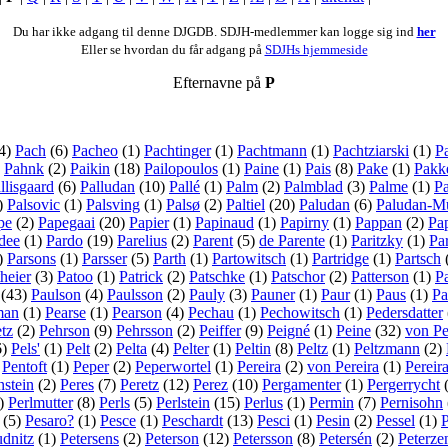
Du har ikke adgang til denne DJGDB. SDJH-medlemmer kan logge sig ind
her
Eller se hvordan du får adgang på
SDJHs hjemmeside
Efternavne på
P
4)
Pach
(6)
Pacheo
(1)
Pachtinger
(1)
Pachtmann
(1)
Pachtziarski
(1)
P
)
Pahnk
(2)
Paikin
(18)
Pailopoulos
(1)
Paine
(1)
Pais
(8)
Pake
(1)
Pakk
llisgaard
(6)
Palludan
(10)
Pallé
(1)
Palm
(2)
Palmblad
(3)
Palme
(1)
P
)
Palsovic
(1)
Palsving
(1)
Palsø
(2)
Paltiel
(20)
Paludan
(6)
Paludan-Mü
pe
(2)
Papegaai
(20)
Papier
(1)
Papinaud
(1)
Papirny
(1)
Pappan
(2)
Pa
dee
(1)
Pardo
(19)
Parelius
(2)
Parent
(5)
de Parente
(1)
Paritzky
(1)
Pa
)
Parsons
(1)
Parsser
(5)
Parth
(1)
Partowitsch
(1)
Partridge
(1)
Partsch
heier
(3)
Patoo
(1)
Patrick
(2)
Patschke
(1)
Patschor
(2)
Patterson
(1)
Pa
(43)
Paulson
(4)
Paulsson
(2)
Pauly
(3)
Pauner
(1)
Paur
(1)
Paus
(1)
Pa
man
(1)
Pearse
(1)
Pearson
(4)
Pechau
(1)
Pechowitsch
(1)
Pedersdatter
tz
(2)
Pehrson
(9)
Pehrsson
(2)
Peiffer
(9)
Peigné
(1)
Peine
(32)
von Pe
6)
Pels'
(1)
Pelt
(2)
Pelta
(4)
Pelter
(1)
Peltin
(8)
Peltz
(1)
Peltzmann
(2)
)
Pentoft
(1)
Peper
(2)
Peperwortel
(1)
Pereira
(2)
von Pereira
(1)
Pereira
nstein
(2)
Peres
(7)
Peretz
(12)
Perez
(10)
Pergamenter
(1)
Pergerrycht
)
Perlmutter
(8)
Perls
(5)
Perlstein
(15)
Perlus
(1)
Permin
(7)
Pernisohn
(5)
Pesaro?
(1)
Pesce
(1)
Peschardt
(13)
Pesci
(1)
Pesin
(2)
Pessel
(1)
P
udnitz
(1)
Petersens
(2)
Peterson
(12)
Petersson
(8)
Petersén
(2)
Peterze