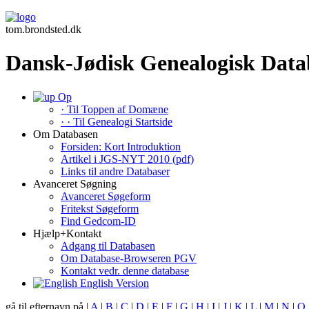
tom.brondsted.dk
Dansk-Jødisk Genealogisk Data
Op
· Til Toppen af Domæne
· · Til Genealogi Startside
Om Databasen
Forsiden: Kort Introduktion
Artikel i JGS-NYT 2010 (pdf)
Links til andre Databaser
Avanceret Søgning
Avanceret Søgeform
Fritekst Søgeform
Find Gedcom-ID
Hjælp+Kontakt
Adgang til Databasen
Om Database-Browseren PGV
Kontakt vedr. denne database
English Version
gå til efternavn på |
A
|
B
|
C
|
D
|
E
|
F
|
G
|
H
|
I
|
J
|
K
|
L
|
M
|
N
|
O