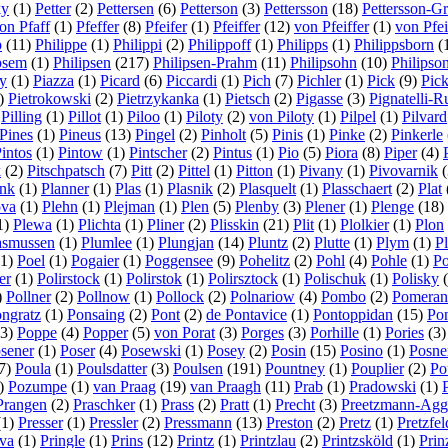
ky
(1)
Petter
(2)
Pettersen
(6)
Petterson
(3)
Pettersson
(18)
Pettersson-Gr
on Pfaff
(1)
Pfeffer
(8)
Pfeifer
(1)
Pfeiffer
(12)
von Pfeiffer
(1)
von Pfei
p
(11)
Philippe
(1)
Philippi
(2)
Philippoff
(1)
Philipps
(1)
Philippsborn
(
psem
(1)
Philipsen
(217)
Philipsen-Prahm
(11)
Philipsohn
(10)
Philipso
ky
(1)
Piazza
(1)
Picard
(6)
Piccardi
(1)
Pich
(7)
Pichler
(1)
Pick
(9)
Pic
)
Pietrokowski
(2)
Pietrzykanka
(1)
Pietsch
(2)
Pigasse
(3)
Pignatelli-R
)
Pilling
(1)
Pillot
(1)
Piloo
(1)
Piloty
(2)
von Piloty
(1)
Pilpel
(1)
Pilvard
Pines
(1)
Pineus
(13)
Pingel
(2)
Pinholt
(5)
Pinis
(1)
Pinke
(2)
Pinkerle
intos
(1)
Pintow
(1)
Pintscher
(2)
Pintus
(1)
Pio
(5)
Piora
(8)
Piper
(4)
k
(2)
Pitschpatsch
(7)
Pitt
(2)
Pittel
(1)
Pitton
(1)
Pivany
(1)
Pivovarnik
(
ank
(1)
Planner
(1)
Plas
(1)
Plasnik
(2)
Plasquelt
(1)
Plasschaert
(2)
Plat
ova
(1)
Plehn
(1)
Plejman
(1)
Plen
(5)
Plenby
(3)
Plener
(1)
Plenge
(18)
1)
Plewa
(1)
Plichta
(1)
Pliner
(2)
Plisskin
(21)
Plit
(1)
Plolkier
(1)
Plon
asmussen
(1)
Plumlee
(1)
Plungjan
(14)
Pluntz
(2)
Plutte
(1)
Plym
(1)
Pl
1)
Poel
(1)
Pogaier
(1)
Poggensee
(9)
Pohelitz
(2)
Pohl
(4)
Pohle
(1)
Po
er
(1)
Polirstock
(1)
Polirstok
(1)
Polirsztock
(1)
Polischuk
(1)
Polisky
(
)
Pollner
(2)
Pollnow
(1)
Pollock
(2)
Polnariow
(4)
Pombo
(2)
Pomeran
ngratz
(1)
Ponsaing
(2)
Pont
(2)
de Pontavice
(1)
Pontoppidan
(15)
Po
3)
Poppe
(4)
Popper
(5)
von Porat
(3)
Porges
(3)
Porhille
(1)
Pories
(3
sener
(1)
Poser
(4)
Posewski
(1)
Posey
(2)
Posin
(15)
Posino
(1)
Posne
7)
Poula
(1)
Poulsdatter
(3)
Poulsen
(191)
Pountney
(1)
Pouplier
(2)
Po
)
Pozumpe
(1)
van Praag
(19)
van Praagh
(11)
Prab
(1)
Pradowski
(1)
Prangen
(2)
Praschker
(1)
Prass
(2)
Pratt
(1)
Precht
(3)
Preetzmann-Agg
(1)
Presser
(1)
Pressler
(2)
Pressmann
(13)
Preston
(2)
Pretz
(1)
Pretzfel
ova
(1)
Pringle
(1)
Prins
(12)
Printz
(1)
Printzlau
(2)
Printzsköld
(1)
Prin