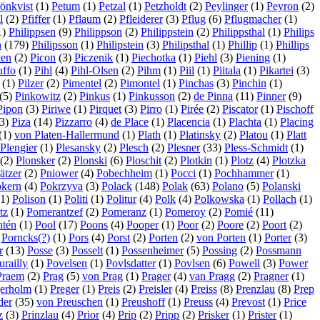
önkvist
(1)
Petum
(1)
Petzal
(1)
Petzholdt
(2)
Peylinger
(1)
Peyron
(2)
l
(2)
Pfiffer
(1)
Pflaum
(2)
Pfleiderer
(3)
Pflug
(6)
Pflugmacher
(1)
1)
Philippsen
(9)
Philippson
(2)
Philippstein
(2)
Philippsthal
(1)
Philips
n
(179)
Philipsson
(1)
Philipstein
(3)
Philipsthal
(1)
Phillip
(1)
Phillips
ken
(2)
Picon
(3)
Piczenik
(1)
Piechotka
(1)
Piehl
(3)
Piening
(1)
uffo
(1)
Pihl
(4)
Pihl-Olsen
(2)
Pihm
(1)
Piil
(1)
Piitala
(1)
Pikartei
(3)
(1)
Pilzer
(2)
Pimentel
(2)
Pimontel
(1)
Pinchas
(3)
Pinchin
(1)
(5)
Pinkowitz
(2)
Pinkus
(1)
Pinkusson
(2)
de Pinna
(11)
Pinner
(9)
Pipon
(3)
Piriwe
(1)
Pirquet
(3)
Pirro
(1)
Pirée
(2)
Piscator
(1)
Pischoff
3)
Piza
(14)
Pizzarro
(4)
de Place
(1)
Placencia
(1)
Plachta
(1)
Placing
(1)
von Platen-Hallermund
(1)
Plath
(1)
Platinsky
(2)
Platou
(1)
Platt
Plengier
(1)
Plesansky
(2)
Plesch
(2)
Plesner
(33)
Pless-Schmidt
(1)
(2)
Plonsker
(2)
Plonski
(6)
Ploschit
(2)
Plotkin
(1)
Plotz
(4)
Plotzka
ätzer
(2)
Pniower
(4)
Pobechheim
(1)
Pocci
(1)
Pochhammer
(1)
kern
(4)
Pokrzyva
(3)
Polack
(148)
Polak
(63)
Polano
(5)
Polanski
1)
Polison
(1)
Politi
(1)
Politur
(4)
Polk
(4)
Polkowska
(1)
Pollach
(1)
tz
(1)
Pomerantzef
(2)
Pomeranz
(1)
Pomeroy
(2)
Pomié
(11)
ntén
(1)
Pool
(17)
Poons
(4)
Pooper
(1)
Poor
(2)
Poore
(2)
Poort
(2)
)
Porncks(?)
(1)
Pors
(4)
Porst
(2)
Porten
(2)
von Porten
(1)
Porter
(3)
r
(13)
Posse
(3)
Posselt
(1)
Possenheimer
(5)
Possing
(2)
Possmann
urailly
(1)
Povelsen
(1)
Povlsdatter
(1)
Povlsen
(6)
Powell
(3)
Power
Praem
(2)
Prag
(5)
von Prag
(1)
Prager
(4)
van Pragg
(2)
Pragner
(1)
erholm
(1)
Preger
(1)
Preis
(2)
Preisler
(4)
Preiss
(8)
Prenzlau
(8)
Prep
der
(35)
von Preuschen
(1)
Preushoff
(1)
Preuss
(4)
Prevost
(1)
Price
z
(3)
Prinzlau
(4)
Prior
(4)
Prip
(2)
Pripp
(2)
Prisker
(1)
Prister
(1)