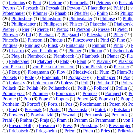
(1)
Petrelius
(3)
Petri
(2)
Petrine
(1)
Petronella
(1)
Petræus
(5)
Petsan
Peyrus
(1)
Peysach
(1)
Peysak
(1)
Peyton
(1)
Pfaendler
(4)
Pfaff
(1)
v
Pfotenhauer
(4)
Pfänner
(2)
Phaab
(1)
Pheiffer
(1)
Philip
(219)
Philip
(26)
Philipsberg
(1)
Philipsborn
(5)
Philipsdatter
(1)
Philipse
(1)
Phili
(21)
Phillipsdatter
(1)
Phillipsen
(4)
Phister
(1)
Piasecha
(1)
Piatigors
Pieper
(1)
Pier
(7)
Pierce
(1)
Pierog
(1)
Pierson
(3)
Piesse
(1)
Pietci
(1
Pikower
(2)
Pil
(1)
Pilebæk
(2)
Pilegaard
(1)
Pilevskaja
(1)
Piller
(19
Pincoffs
(11)
Pincson
(1)
Pincus
(17)
Pinczower
(1)
Pind
(2)
Pine
(1)
Pinques
(8)
Pinquez
(2)
Pinsk
(2)
Pintacuda
(1)
Pinthur
(1)
Pinto
(7)
P
(2)
Pissarro
(8)
von Pistolkors
(19)
Pitcher
(1)
Pitman
(1)
Pitscheniso
(13)
Plag
(1)
Plambeck
(2)
Plamboeck
(1)
Plambæk
(1)
Planer
(2)
Pl
(1)
Platterspiel
(1)
Platvoet
(4)
Platz
(4)
Plaut
(24)
Plavnik
(9)
Plazck
von Plessen
(1)
von Plessen-Cronstern
(1)
von Plessing
(4)
Plessner
(
(1)
Ploug
(4)
Plougmann
(3)
Plov
(1)
Pludzivek
(1)
Plum
(5)
Plum-R
Pockels
(1)
Pode
(2)
Podemaki
(1)
Podgaysky
(1)
Podhajcer
(1)
Poe
(
(1)
Polarsky
(6)
Polderman
(2)
Polesy
(1)
Poli
(1)
Poliakoff
(1)
Policz
Pollack
(22)
Pollak
(49)
Pollatschek
(1)
Polli
(1)
Pollicof
(1)
Pollin
(1
Pommayrac
(3)
Pommer
(3)
Pomocnik
(1)
Pompas
(1)
Pomperl
(3)
Po
Poortje
(1)
Pop
(6)
Pope
(1)
Popers
(2)
Popert
(48)
Popova
(1)
Popp
(
Portheim
(3)
Portoff
(4)
Portz
(1)
Pos
(2)
Poschmann
(1)
Posen
(6)
Po
(1)
Post
(3)
Postanak
(2)
Postel
(1)
Potasinski
(1)
Potok
(1)
Potsdam
(
(2)
Powers
(1)
Powisteitzki
(1)
Pownall
(1)
Poznanski
(4)
Poztarek
(2
Prahl
(4)
Prahm
(2)
Prajs
(1)
Pram
(1)
Pramm
(2)
Prammann
(1)
von 
(2)
Prescot-Hill
(1)
Presman
(1)
Press
(9)
Pressburg
(31)
Pressburger
(1)
Priebatsch
(2)
Priegsheim
(1)
Priem
(1)
Prien
(1)
Pries
(1)
Prikryl