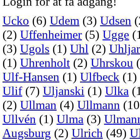
Login for at få adgang!
Ucko
(6)
Udem
(3)
Udsen
(
(2)
Uffenheimer
(5)
Ugge
(
(3)
Ugols
(1)
Uhl
(2)
Uhljar
(1)
Uhrenholt
(2)
Uhrskou
(
Ulf-Hansen
(1)
Ulfbeck
(1)
Ulif
(7)
Uljanski
(1)
Ulka
(
(2)
Ullman
(4)
Ullmann
(1
Ullvén
(1)
Ulma
(3)
Ulman
Augsburg
(2)
Ulrich
(49)
U