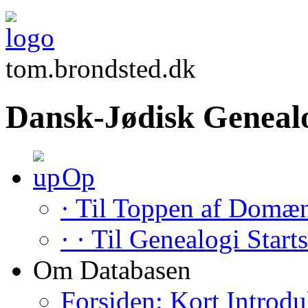
tom.brondsted.dk
Dansk-Jødisk Geneal
Op
· Til Toppen af Domæ
· · Til Genealogi Start
Om Databasen
Forsiden: Kort Introdu