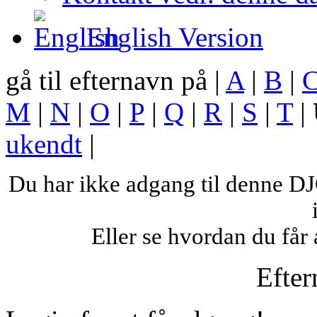
English Version
gå til efternavn på |
A
|
B
|
M
|
N
|
O
|
P
|
Q
|
R
|
S
|
T
|
ukendt
|
Du har ikke adgang til denne 
Eller se hvordan du få
Efte