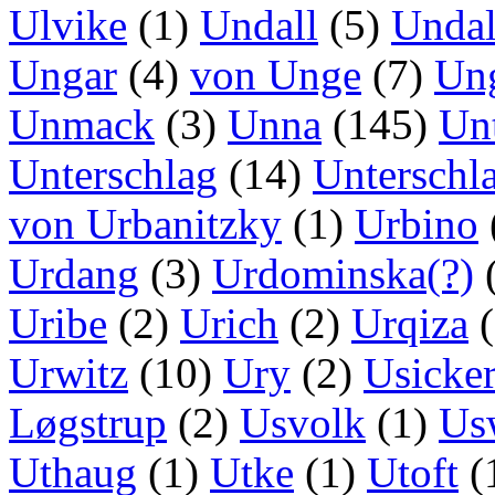
Ulvike
(1)
Undall
(5)
Undal
Ungar
(4)
von Unge
(7)
Un
Unmack
(3)
Unna
(145)
Un
Unterschlag
(14)
Unterschl
von Urbanitzky
(1)
Urbino
Urdang
(3)
Urdominska(?)
Uribe
(2)
Urich
(2)
Urqiza
(
Urwitz
(10)
Ury
(2)
Usicke
Løgstrup
(2)
Usvolk
(1)
Us
Uthaug
(1)
Utke
(1)
Utoft
(