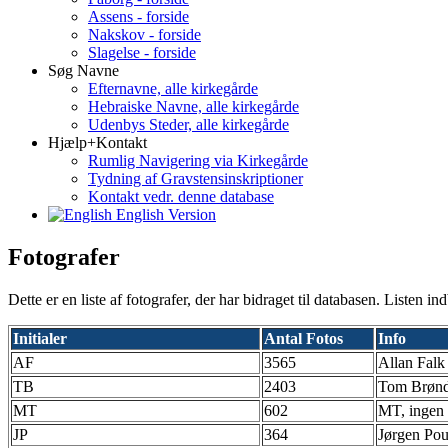
Assens - forside
Nakskov - forside
Slagelse - forside
Søg Navne
Efternavne, alle kirkegårde
Hebraiske Navne, alle kirkegårde
Udenbys Steder, alle kirkegårde
Hjælp+Kontakt
Rumlig Navigering via Kirkegårde
Tydning af Gravstensinskriptioner
Kontakt vedr. denne database
English Version
Fotografer
Dette er en liste af fotografer, der har bidraget til databasen. Listen in
Initialer
Antal Fotos
Info
AF
3565
Allan Falk
TB
2403
Tom Brønds
MT
602
MT, ingen 
JP
364
Jørgen Pou