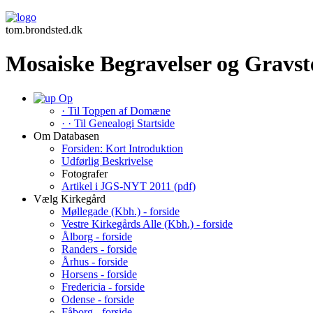
tom.brondsted.dk
Mosaiske Begravelser og Gravste
Op
· Til Toppen af Domæne
· · Til Genealogi Startside
Om Databasen
Forsiden: Kort Introduktion
Udførlig Beskrivelse
Fotografer
Artikel i JGS-NYT 2011 (pdf)
Vælg Kirkegård
Møllegade (Kbh.) - forside
Vestre Kirkegårds Alle (Kbh.) - forside
Ålborg - forside
Randers - forside
Århus - forside
Horsens - forside
Fredericia - forside
Odense - forside
Fåborg - forside