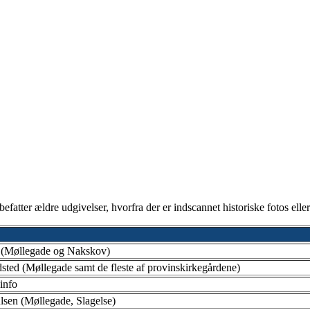
dbefatter ældre udgivelser, hvorfra der er indscannet historiske fotos elle
 (Møllegade og Nakskov)
ted (Møllegade samt de fleste af provinskirkegårdene)
info
lsen (Møllegade, Slagelse)