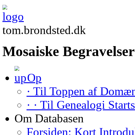
tom.brondsted.dk
Mosaiske Begravelser
Op
· Til Toppen af Domæ
· · Til Genealogi Start
Om Databasen
Forsiden: Kort Introdu