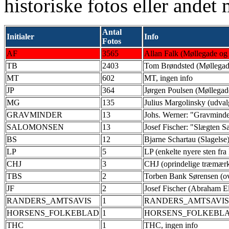
historiske fotos eller andet 
Antal
Initialer
Info
Fotos
AF
3565
Allan Falk (Møllegade o
TB
2403
Tom Brøndsted (Møllegade 
MT
602
MT, ingen info
JP
364
Jørgen Poulsen (Møllegade
MG
135
Julius Margolinsky (udvalg
GRAVMINDER
13
Johs. Werner: "Gravminder
SALOMONSEN
13
Josef Fischer: "Slægten Sa
BS
12
Bjarne Schartau (Slagelse
LP
5
LP (enkelte nyere sten fra 
CHJ
3
CHJ (oprindelige træmær
TBS
2
Torben Bank Sørensen (ove
JF
2
Josef Fischer (Abraham E
RANDERS_AMTSAVIS
1
RANDERS_AMTSAVIS, i
HORSENS_FOLKEBLAD
1
HORSENS_FOLKEBLAD, 
THC
1
THC, ingen info