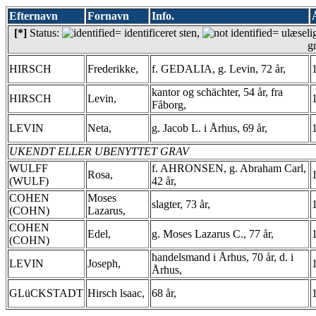
Efternavn
Fornavn
Info.
[*]
Status:
= identificeret sten,
= ulæseli
g
HIRSCH
Frederikke,
f. GEDALIA, g. Levin, 72 år,
kantor og schächter, 54 år, fra
HIRSCH
Levin,
Fåborg,
LEVIN
Neta,
g. Jacob L. i Århus, 69 år,
UKENDT ELLER UBENYTTET GRAV
WULFF
f. AHRONSEN, g. Abraham Carl,
Rosa,
(WULF)
42 år,
COHEN
Moses
slagter, 73 år,
(COHN)
Lazarus,
COHEN
Edel,
g. Moses Lazarus C., 77 år,
(COHN)
handelsmand i Århus, 70 år, d. i
LEVIN
Joseph,
Århus,
GLüCKSTADT
Hirsch lsaac,
68 år,