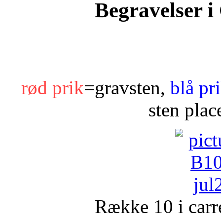
Begravelser 
rød prik
=gravsten,
blå pr
sten plac
Række 10 i car