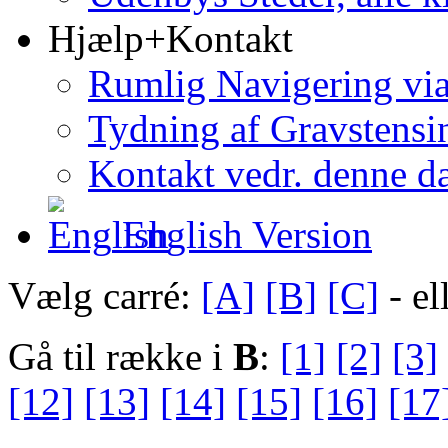
Hjælp+Kontakt
Rumlig Navigering vi
Tydning af Gravstensin
Kontakt vedr. denne d
English Version
Vælg carré:
[A]
[B]
[C]
- el
Gå til række i
B
:
[1]
[2]
[3]
[12]
[13]
[14]
[15]
[16]
[17