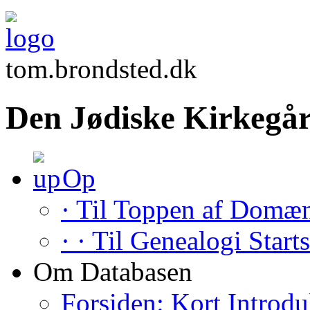
tom.brondsted.dk
Den Jødiske Kirkegår
Op
· Til Toppen af Domæ
· · Til Genealogi Start
Om Databasen
Forsiden: Kort Introdu